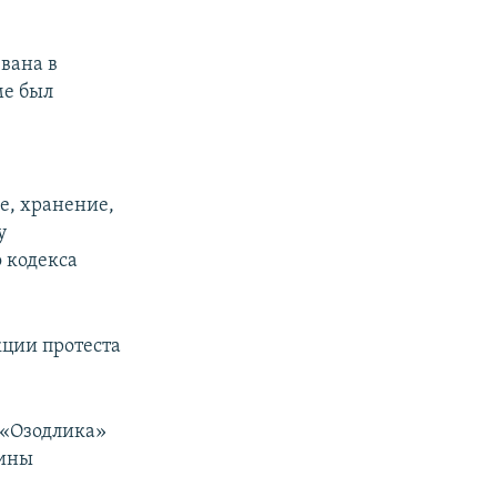
вана в
ме был
е, хранение,
у
 кодекса
кции протеста
 «Озодлика»
щины