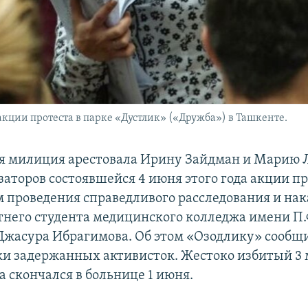
акции протеста в парке «Дустлик» («Дружба») в Ташкенте.
я милиция арестовала Ирину Зайдман и Марию Л
заторов состоявшейся 4 июня этого года акции пр
 проведения справедливого расследования и на
тнего студента медицинского колледжа имени П.
Джасура Ибрагимова. Об этом «Озодлику» сообщ
и задержанных активисток. Жестоко избитый 3 
 скончался в больнице 1 июня.