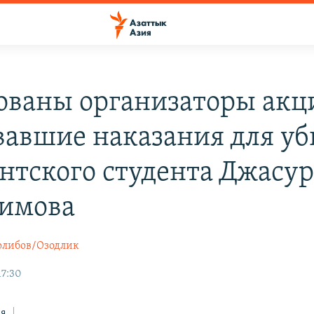
ованы организаторы акц
вавшие наказания для у
нтского студента Джасур
имова
олибов/Озодлик
17:30
ся