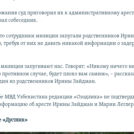
ержания суд приговорил их к административному арест
азал собеседник.
что сотрудники милиции запугали родственников Ири
, требуя от них не давать никакой информации о зад
 милиции запугивают нас. Говорят: «Никому ничего не
в противном случае, будет плохо вам самим», – рассказ
дин из родственников Ирины Зайдман.
бе МВД Узбекистана редакции «Озодлика» не подтверди
нформацию об аресте Ирины Зайдман и Марии Леглер
е «Дустлик»