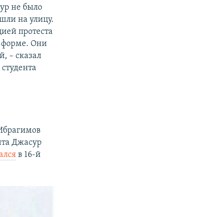
тур не было
шли на улицу.
цией протеста
 форме. Они
й, – сказал
 студента
 Ибрагимов
нта Джасур
ался
в 16-й