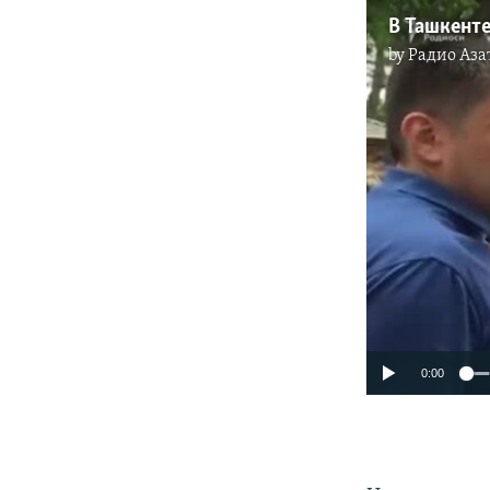
by
Радио Аза
0:00