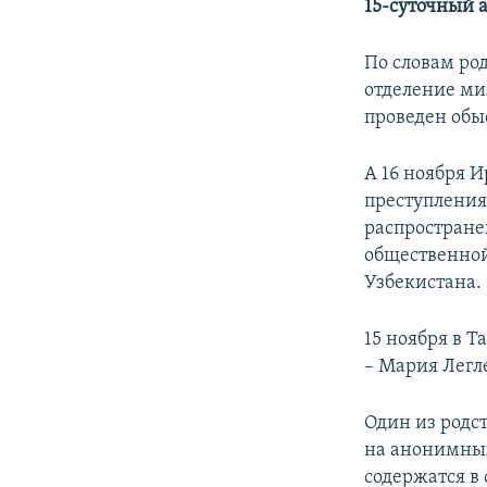
15-суточный 
По словам ро
отделение ми
проведен обы
А 16 ноября 
преступления
распростране
общественной
Узбекистана. 
15 ноября в 
– Мария Легл
Один из родс
на анонимных
содержатся в