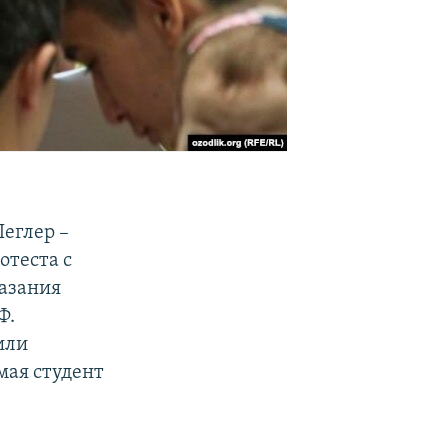
еглер –
отеста с
казания
Ф.
или
мая студент