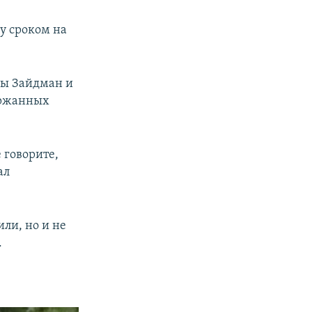
у сроком на
ны Зайдман и
ержанных
 говорите,
ал
ли, но и не
.