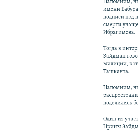
Напомним, чт
имени Бабура
подписи под 
смерти учаще
Ибрагимова.
Тогда в инте
Зайдман гово
милиции, кот
Ташкента.
Напомним, чт
распространи
поделились бо
Один из учас
Ирины Зайдма