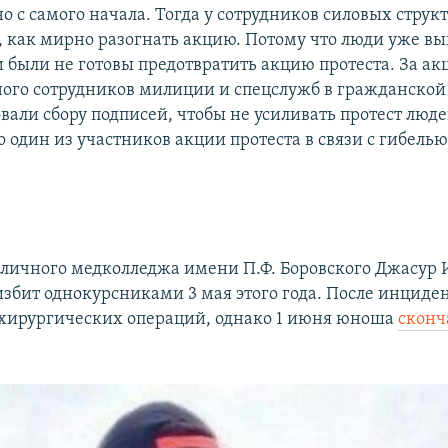
но с самого начала. Тогда у сотрудников силовых струк
, как мирно разогнать акцию. Потому что люди уже вы
и были не готовы предотвратить акцию протеста. За ак
ого сотрудников милиции и спецслужб в гражданской
вали сбору подписей, чтобы не усиливать протест люде
 один из участников акции протеста в связи с гибелью
.
личного медколледжа имени П.Ф. Боровского Джасур
избит однокурсниками 3 мая этого года. После инциде
 хирургических операций, однако 1 июня юноша
сконч