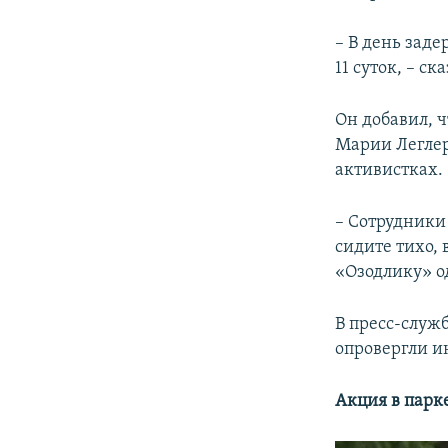
– В день зад
11 суток, – ск
Он добавил, 
Марии Леглер
активистках.
– Сотрудники
сидите тихо, 
«Озодлику» о
В пресс-служ
опровергли и
Акция в парк