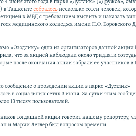
о 4 июня этого года в парке «Дустлик» («Дружба», бы
) в Ташкенте
собралось
несколько сотен человек, кото
петицией к МВД с требованием выявить и наказать ви
гося медицинского колледжа имени П.Ф. Боровского 
рвью «Озодлику» одна из организаторов данной акции
рила, что за акцией наблюдали около тридцати сотруд
орые после окончания акции забрали ее участников в 
о сообщение о проведении акции в парке «Дустлик»
лось в социальных сетях 3 июня. За сутки этим сообщ
лее 13 тысяч пользователей.
тников тогдашней акции говорит нашему репортеру, чт
н и Марии Леглер был вопросом времени.