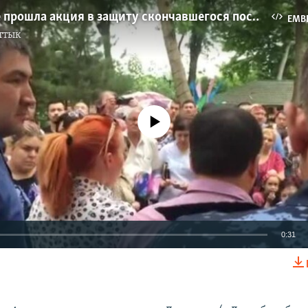
В Ташкенте прошла акция в защиту скончавшегося после избиения подростка №1
EMB
ттык
No media source currently available
0:31
EMBED