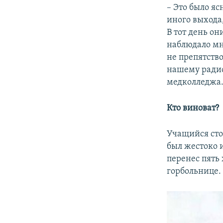
– Это было яс
иного выхода
В тот день он
наблюдало мн
не препятство
нашему радио
медколледжа
Кто виноват?
Учащийся сто
был жестоко 
перенес пять
горбольнице.