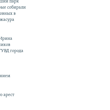
вший парк
рые собирали
новных в
Джасура
px
width
 Ирина
ников
ГУВД города
ением
о арест