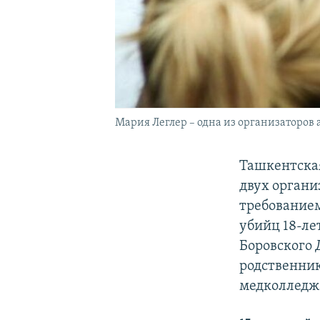
Мария Леглер – одна из организаторов 
Ташкентска
двух органи
требованием
убийц 18-ле
Боровского 
родственник
медколледжа