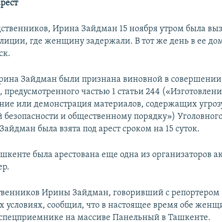
арест
дственников, Ирина Зайдман 15 ноября утром была выз
лиции, где женщину задержали. В тот же день в ее до
ск.
Ирина Зайдман были признана виновной в совершении
, предусмотренного частью 1 статьи 244 («Изготовлени
ние или демонстрация материалов, содержащих угроз
 безопасности и общественному порядку») Уголовного
Зайдман была взята под арест сроком на 15 суток.
Ташкенте была арестована еще одна из организаторов а
ер.
твенников Ирины Зайдман, говоривший с репортером
 условиях, сообщил, что в настоящее время обе жен
 спецприемнике на массиве Панельный в Ташкенте.