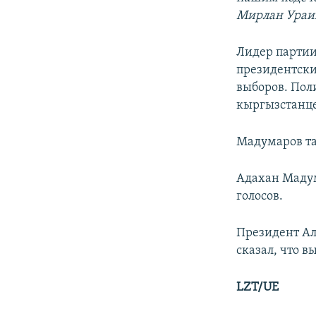
Мирлан Ураи
Лидер партии
президентски
выборов. Поли
кыргызстанце
Мадумаров та
Адахан Мадум
голосов.
Президент Ал
сказал, что 
LZT/UE