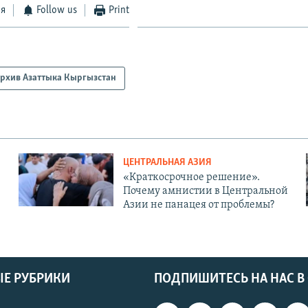
ся
Follow us
Print
рхив Азаттыка Кыргызстан
ЦЕНТРАЛЬНАЯ АЗИЯ
«Краткосрочное решение».
Почему амнистии в Центральной
Азии не панацея от проблемы?
Е РУБРИКИ
ПОДПИШИТЕСЬ НА НАС В