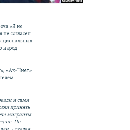
реча «Я не
я не согласен
национальных
о народ
», «Ак-Ниет»
ителем
овали и сами
огли принять
рече мигранты
тане. По
ан, - сказал