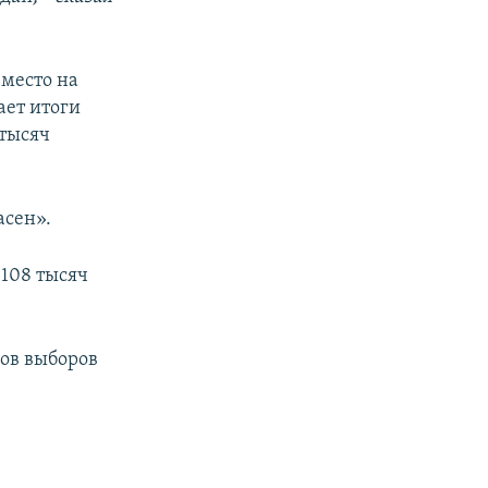
место на
ает итоги
 тысяч
асен».
108 тысяч
ов выборов