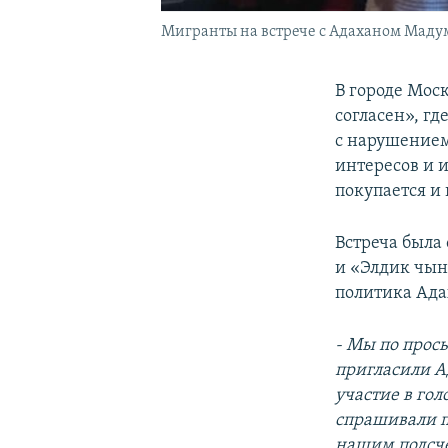
Мигранты на встрече с Адаханом Маду
В городе Моск
согласен», гд
с нарушением
интересов и 
покупается и 
Встреча была
и «Элдик чын
политика Ада
- Мы по прос
пригласили А
участие в го
спрашивали п
нашим подсче