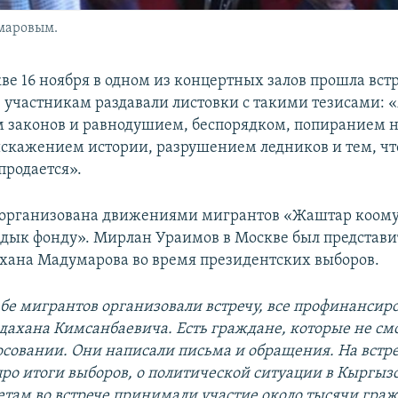
маровым.
ве 16 ноября в одном из концертных залов прошла вст
е участникам раздавали листовки с такими тезисами: «
 законов и равнодушием, беспорядком, попиранием 
искажением истории, разрушением ледников и тем, чт
продается».
 организована движениями мигрантов «Жаштар коому
дык фонду». Мирлан Ураимов в Москве был представ
хана Мадумарова во время президентских выборов.
ьбе мигрантов организовали встречу, все профинансир
дахана Кимсанбаевича. Есть граждане, которые не см
лосовании. Они написали письма и обращения. На вст
ро итоги выборов, о политической ситуации в Кыргызс
там во встрече принимали участие около тысячи гражд