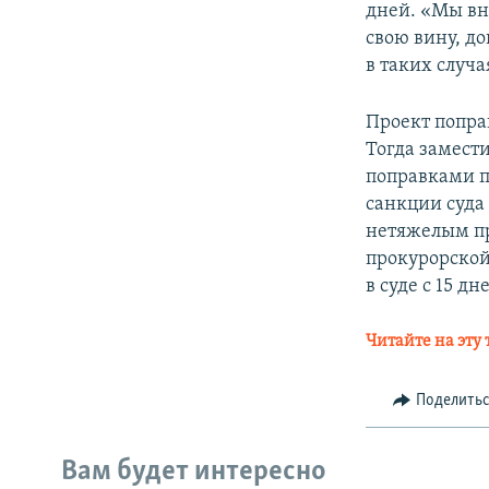
дней. «Мы вн
свою вину, до
в таких случ
Проект попра
Тогда замест
поправками п
санкции суда 
нетяжелым пр
прокурорской 
в суде с 15 дн
Читайте на эту 
Поделить
Вам будет интересно