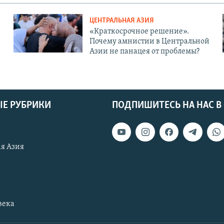
ЦЕНТРАЛЬНАЯ АЗИЯ
«Краткосрочное решение».
Почему амнистии в Центральной
Азии не панацея от проблемы?
Е РУБРИКИ
ПОДПИШИТЕСЬ НА НАС В
я Азия
века