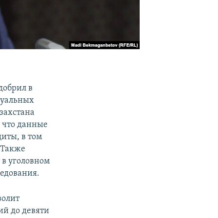
добрил в
суальных
захстана
, что данные
иты, в том
 Также
 в уголовном
ледования.
волит
ий до девяти