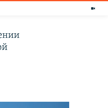
ении
ой