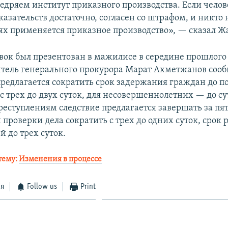
едряем институт приказного производства. Если челов
казательств достаточно, согласен со штрафом, и никто 
аях применяется приказное производство», — сказал Ж
вок был презентован в мажилисе в середине прошлого
итель генерального прокурора Марат Ахметжанов сооб
редлагается сократить срок задержания граждан до п
с трех до двух суток, для несовершеннолетних — до су
еступлениям следствие предлагается завершать за пять
проверки дела сократить с трех до одних суток, срок
ей до трех суток.
тему:
Изменения в процессе
ся
Follow us
Print