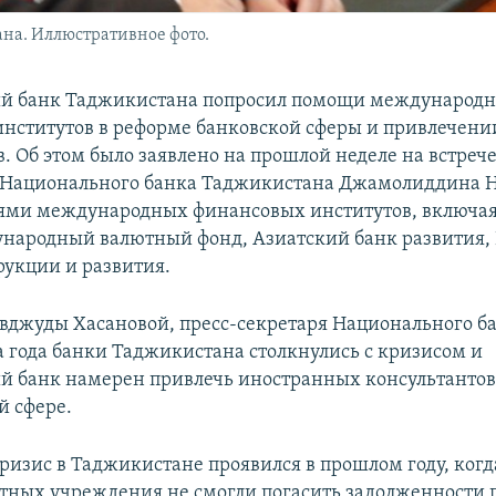
на. Иллюстративное фото.
й банк Таджикистана попросил помощи международ
нститутов в реформе банковской сферы и привлечен
. Об этом было заявлено на прошлой неделе на встреч
 Национального банка Таджикистана Джамолиддина Н
лями международных финансовых институтов, включа
народный валютный фонд, Азиатский банк развития,
рукции и развития.
вджуды Хасановой, пресс-секретаря Национального ба
а года банки Таджикистана столкнулись с кризисом и
 банк намерен привлечь иностранных консультантов
й сфере.
ризис в Таджикистане проявился в прошлом году, когд
тных учреждения не смогли погасить задолженности 