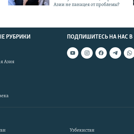
Азии не панацея от проблемы?
Е РУБРИКИ
ПОДПИШИТЕСЬ НА НАС В
я Азия
века
тан
Узбекистан