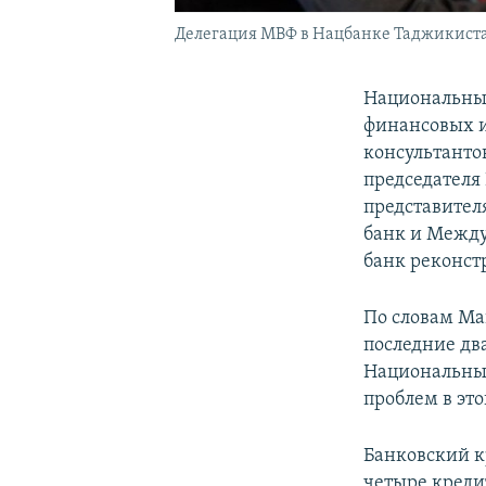
Делегация МВФ в Нацбанке Таджикиста
Национальны
финансовых и
консультантов
председателя
представите
банк и Между
банк реконст
По словам Ма
последние дв
Национальный
проблем в это
Банковский к
четыре креди