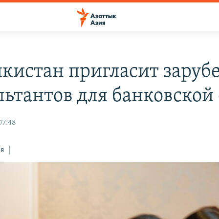
кистан пригласит зару
льтантов для банковской
07:48
ся