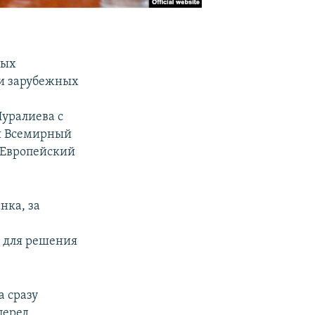
ных
ии зарубежных
е
уралиева с
я Всемирный
 Европейский
нка, за
 для решения
а сразу
перед