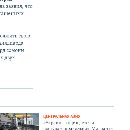
а заявил, что
огашенных
должить свою
 миллиарда
ард сомони
их двух
ЦЕНТРАЛЬНАЯ АЗИЯ
«Украина защищается и
поступает правильно». Мигранты