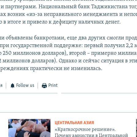
и партнерами. Национальный банк Таджикистана тогд
ках возник «из-за неправильного менеджмента и неп
о в итоге и привело к дефициту наличных денег.
ли объявлены банкротами, еще два других смогли про
 при государственной поддержке: первый получил 2,2
о 250 миллионов долларов), второй – примерно милли
 миллионов долларов). Однако и сейчас ситуация в эт
реждениях практически не изменилась.
ся
Follow us
Print
ЦЕНТРАЛЬНАЯ АЗИЯ
«Краткосрочное решение».
Почему амнистии в Центральной