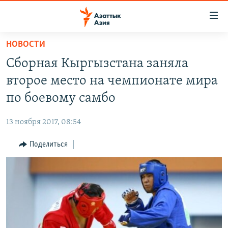
Доступность
ссылок
Вернуться
НОВОСТИ
к
ЦЕНТРАЛЬНАЯ АЗИЯ
Сборная Кыргызстана заняла
основному
НОВОСТИ
КАЗАХСТАН
содержанию
второе место на чемпионате мира
ВОЙНА В УКРАИНЕ
Вернутся
КЫРГЫЗСТАН
по боевому самбо
к
НА ДРУГИХ ЯЗЫКАХ
УЗБЕКИСТАН
главной
13 ноября 2017, 08:54
ТАДЖИКИСТАН
ҚАЗАҚША
навигации
ПОДПИШИТЕСЬ НА НАС В СОЦСЕТЯХ
Вернутся
Поделиться
КЫРГЫЗЧА
к
ЎЗБЕКЧА
поиску
ТОҶИКӢ
Все сайты РСЕ/РС
TÜRKMENÇE