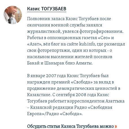
Казис ТОГУЗБАЕВ
Полковник запаса Казис Тогузбаев после
окончания военной службы занялся
журналистикой, увлекся фотографированием.
Работал в оппозиционных газетах «Сөз» и
«Азат», вёл блог на сайте kub.info, где размещал
свои фоторепортажи, один из которых - о
насильном выселении жителей поселков
Бакай и Шанырак близ Алматы.
В январе 2007 года Казис Тогузбаев был
награжден премией «Свобода» за вклад в
продвижение демократических ценностей в
Казахстане. С сентября 2008 года Казис
Тогузбаев работает корреспондентом Азаттыка
– Казахской редакции Радио «Свободная
Европа»/Радио «Свобода».
Обсудить статьи Казиса Тогузбаева можно
в