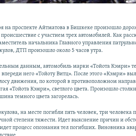
ря на проспекте Айтматова в Бишкеке произошло доро
 происшествие с участием трех автомобилей. Как расс
аместитель начальника Главного управления патруль
улов, ДТП произошло около 5 часов утра.
ельным данным, автомобиль марки «Тойота Кэмри» те
 впереди него «Тойоту Витц». После этого «Кэмри» выл
лосу движения, по которой в противоположном напра
гая «Тойота Кэмри», светлого цвета. Произошло столк
ашина темного цвета загорелась.
кулова, на месте погибли пять человек, три человека 
чной степени тяжести. Идет выяснение причин и обст
 идет процесс опознания тел погибших. Виновника ав
дствие.