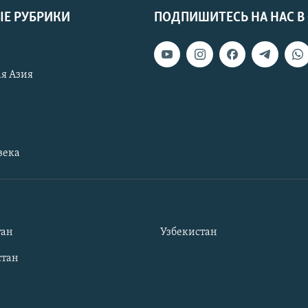
Е РУБРИКИ
ПОДПИШИТЕСЬ НА НАС В
я Азия
века
тан
Узбекистан
тан