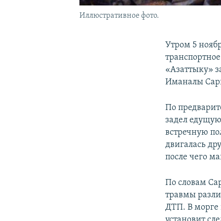
Иллюстративное фото.
Утром 5 нояб
транспортное
«Азаттыку» з
Иманалы Сарк
По предварит
задел едущую
встречную по
двигалась дру
после чего м
По словам Сар
травмы разли
ДТП. В морге
установит сле