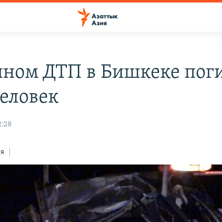
пном ДТП в Бишкеке пог
человек
2:28
ся