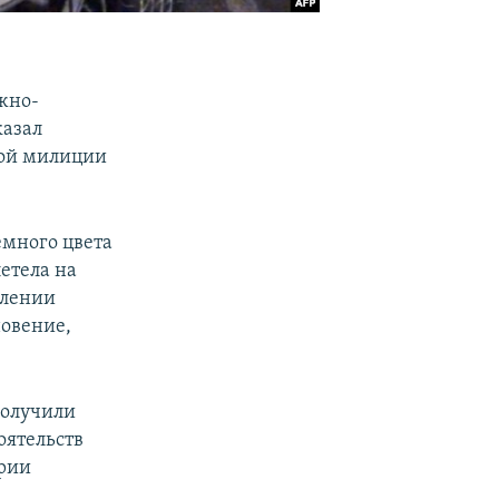
жно-
казал
ной милиции
много цвета
етела на
влении
новение,
получили
оятельств
арии