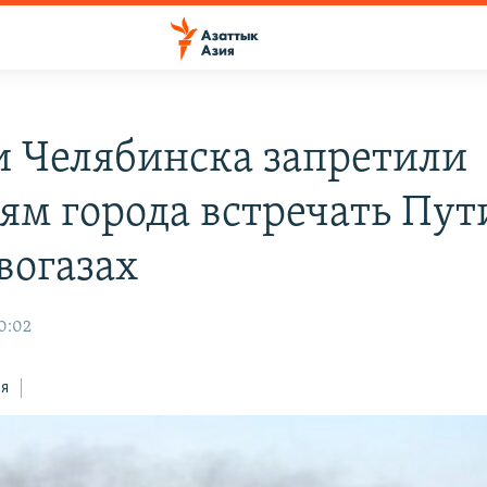
и Челябинска запретили
ям города встречать Пут
вогазах
20:02
ся