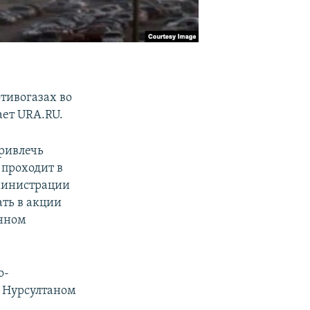
тивогазах во
ает URA.RU.
ривлечь
проходит в
дминистрации
ать в акции
енном
о-
а Нурсултаном