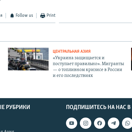
ся
Follow us
Print
ЦЕНТРАЛЬНАЯ АЗИЯ
«Украина защищается и
поступает правильно». Мигранты
— о топливном кризисе в России
и его последствиях
Е РУБРИКИ
ПОДПИШИТЕСЬ НА НАС В
я Азия