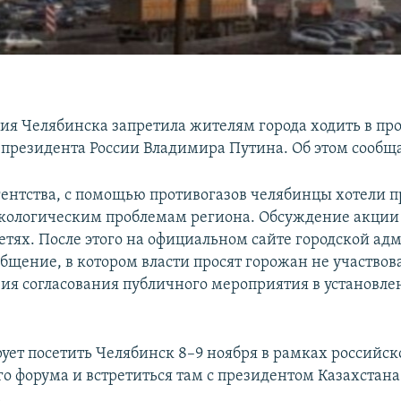
я Челябинска запретила жителям города ходить в про
 президента России Владимира Путина. Об этом сообщ
ентства, с помощью противогазов челябинцы хотели п
кологическим проблемам региона. Обсуждение акции 
етях. После этого на официальном сайте городской а
бщение, в котором власти просят горожан не участвов
твия согласования публичного мероприятия в установл
ует посетить Челябинск 8–9 ноября в рамках российск
го форума и встретиться там с президентом Казахстан
.