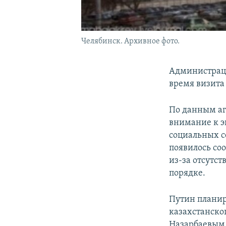
Челябинск. Архивное фото.
Администраци
время визита
По данным аг
внимание к э
социальных с
появилось соо
из-за отсутс
порядке.
Путин планир
казахстанско
Назарбаевым