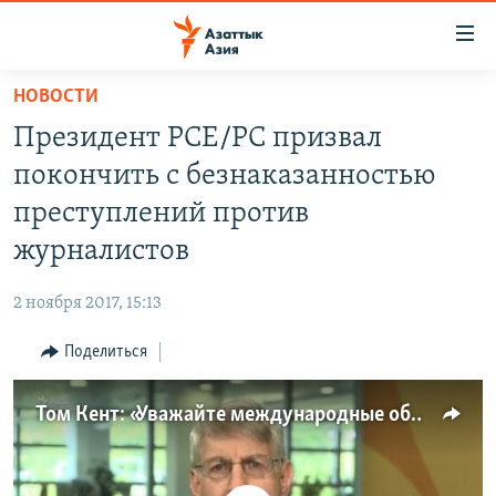
Доступность
ссылок
Вернуться
НОВОСТИ
к
ЦЕНТРАЛЬНАЯ АЗИЯ
Президент РСЕ/РС призвал
основному
НОВОСТИ
КАЗАХСТАН
содержанию
покончить с безнаказанностью
ВОЙНА В УКРАИНЕ
Вернутся
КЫРГЫЗСТАН
преступлений против
к
НА ДРУГИХ ЯЗЫКАХ
УЗБЕКИСТАН
журналистов
главной
ТАДЖИКИСТАН
ҚАЗАҚША
навигации
ПОДПИШИТЕСЬ НА НАС В СОЦСЕТЯХ
2 ноября 2017, 15:13
Вернутся
КЫРГЫЗЧА
к
Поделиться
ЎЗБЕКЧА
поиску
ТОҶИКӢ
Все сайты РСЕ/РС
Том Кент: «Уважайте международные обязательства!»
TÜRKMENÇE