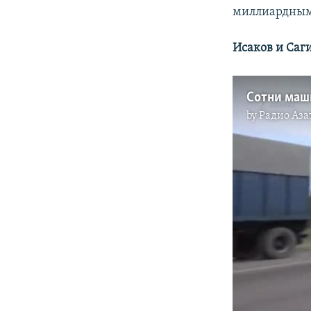
миллиардным 
Исаков и Саг
Сотни маш
by
Радио Аза