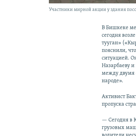
Участники мирной акции у здания посол
В Бишкеке ме
сегодня возл
тууган» («Кы
пояснили, чт
ситуацией. О
Назарбаеву и
между двумя 
народе».
Активист Бак
пропуска стр
— Сегодня в 
грузовых маши
водители нес