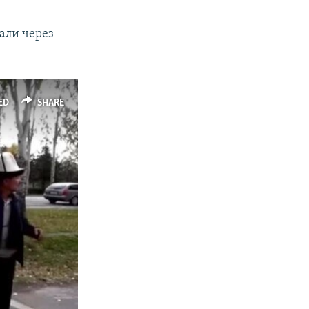
али через
ED
SHARE