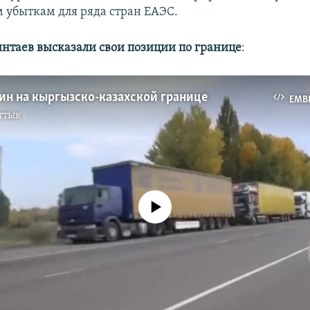
убыткам для ряда стран ЕАЭС.
интаев высказали свои позиции по границе
:
ин на кыргызско-казахской границе
EMB
ттык
No media source currently available