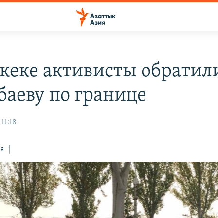
кеке активисты обратили
баеву по границе
 11:18
ся