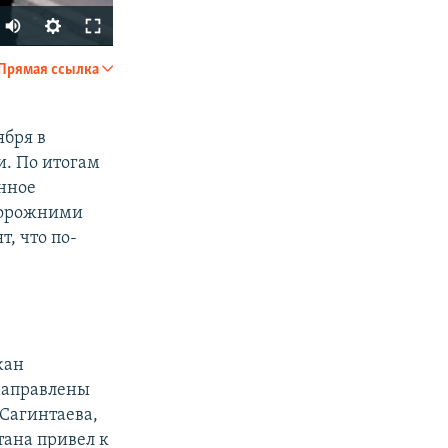
Прямая ссылка
SHARE
ября в
и. По итогам
енное
порожними
, что по-
px
width
жан
направлены
 Сагинтаева,
ана привел к