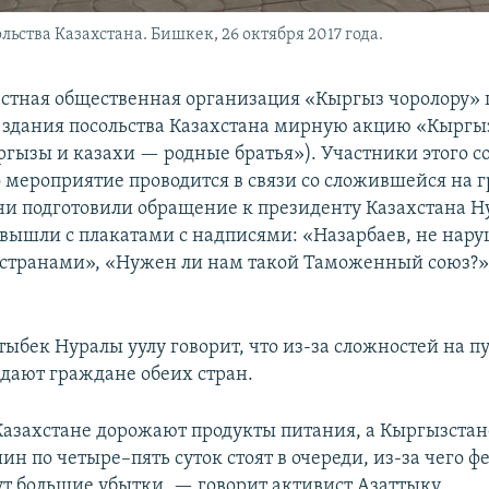
ьства Казахстана. Бишкек, 26 октября 2017 года.
стная общественная организация «Кыргыз чоролору» 
е здания посольства Казахстана мирную акцию «Кыргы
ргызы и казахи — родные братья»). Участники этого с
о мероприятие проводится в связи со сложившейся на 
ни подготовили обращение к президенту Казахстана Н
 вышли с плакатами с надписями: «Назарбаев, не нару
странами», «Нужен ли нам такой Таможенный союз?»
тыбек Нуралы уулу говорит, что из-за сложностей на п
адают граждане обеих стран.
Казахстане дорожают продукты питания, а Кыргызстан
н по четыре–пять суток стоят в очереди, из-за чего 
ут большие убытки, — говорит активист Азаттыку.