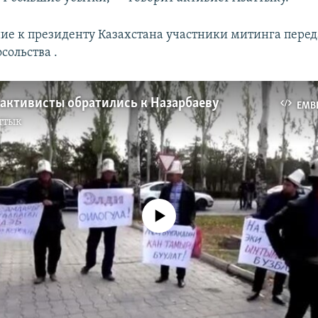
ие к президенту Казахстана участники митинга перед
сольства .
 активисты обратились к Назарбаеву
EMB
ттык
No media source currently available