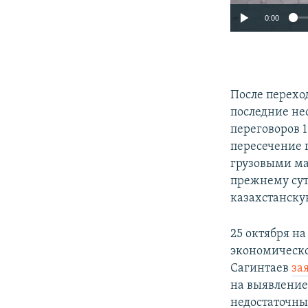
0:00
После перехо
последние не
переговоров 1
пересечение
грузовыми ма
прежнему сут
казахстанску
25 октября на
экономическо
Сагинтаев
за
на выявление
недостаточны