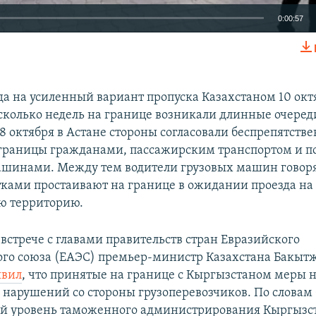
0:00:57
EMBED
да на усиленный вариант пропуска Казахстаном 10 окт
сколько недель на границе возникали длинные очеред
8 октября в Астане стороны согласовали беспрепятств
 границы гражданами, пассажирским транспортом и 
шинами. Между тем водители грузовых машин говорят
ками простаивают на границе в ожидании проезда на
ю территорию.
 встрече с главами правительств стран Евразийского
го союза (ЕАЭС) премьер-министр Казахстана Бакыт
явил
, что принятые на границе с Кыргызстаном меры 
 нарушений со стороны грузоперевозчиков. По словам
й уровень таможенного администрирования Кыргызст