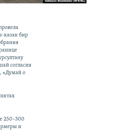
провела
з-казак бир
обрания
границе
урсултану
шай согласия
, «Думай о
унктах
е 250–300
фермеры и