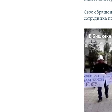
Cвое обращен
сотрудника по
В Бишкеке
by
Радио Аза