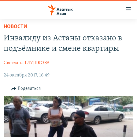
Доступность
ссылок
Вернуться
НОВОСТИ
к
ЦЕНТРАЛЬНАЯ АЗИЯ
Инвалиду из Астаны отказано в
основному
НОВОСТИ
КАЗАХСТАН
содержанию
подъёмнике и смене квартиры
ВОЙНА В УКРАИНЕ
Вернутся
КЫРГЫЗСТАН
к
Светлана ГЛУШКОВА
НА ДРУГИХ ЯЗЫКАХ
УЗБЕКИСТАН
главной
24 октября 2017, 16:49
ТАДЖИКИСТАН
ҚАЗАҚША
навигации
ПОДПИШИТЕСЬ НА НАС В СОЦСЕТЯХ
Вернутся
КЫРГЫЗЧА
Поделиться
к
ЎЗБЕКЧА
поиску
ТОҶИКӢ
Все сайты РСЕ/РС
TÜRKMENÇE