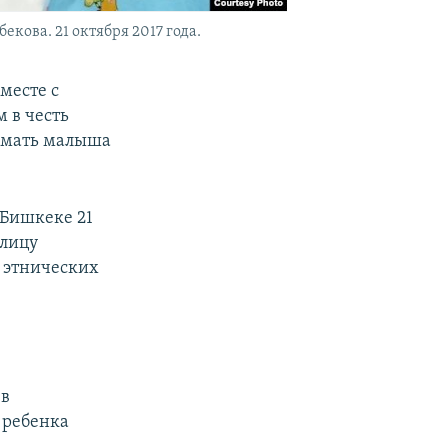
ова. 21 октября 2017 года.
месте с
 в честь
а мать малыша
 Бишкеке 21
олицу
 этнических
 в
 ребенка