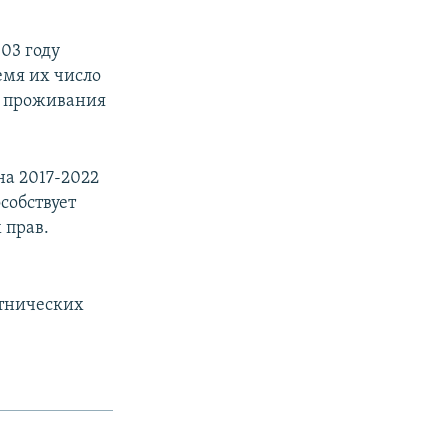
03 году
емя их число
я проживания
а 2017-2022
собствует
 прав.
м
этнических