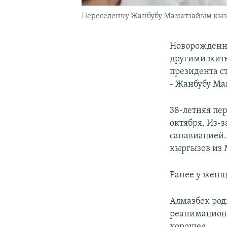
Переселенку Жанбубу Маматзайым кызы 
Новорожденно
другими жите
президента с
- Жанбубу М
38-летняя пе
октября. Из-з
санавиацией.
кыргызов из 
Ранее у женщ
Алмазбек род
реанимационн
хорошее.