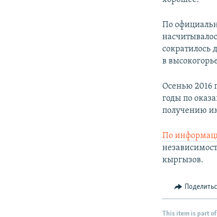
По официальн
насчитывалос
сократилось 
в высокогорь
Осенью 2016 
годы по оказ
получению им
По информаци
независимост
кыргызов.
Поделить
This item is part of