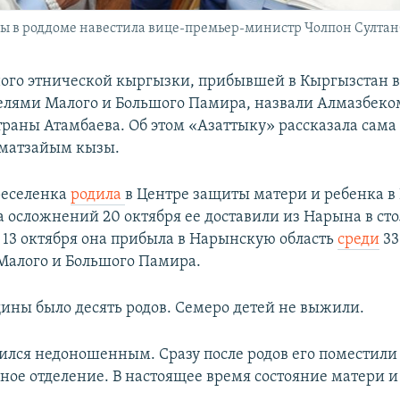
в роддоме навестила вице-премьер-министр Чолпон Султанбек
го этнической кыргызки, прибывшей в Кыргызстан в
лями Малого и Большого Памира, назвали Алмазбеком
траны Атамбаева. Об этом «Азаттыку» рассказала сам
аматзайым кызы.
реселенка
родила
в Центре защиты матери и ребенка в
а осложнений 20 октября ее доставили из Нарына в ст
 13 октября она прибыла в Нарынскую область
среди
33
Малого и Большого Памира.
ины было десять родов. Семеро детей не выжили.
ился недоношенным. Сразу после родов его поместили
ое отделение. В настоящее время состояние матери и