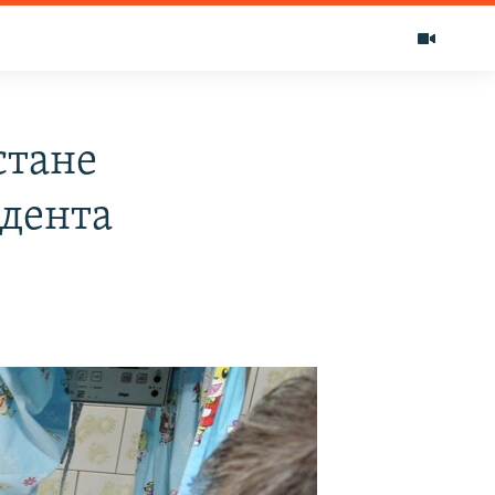
стане
идента