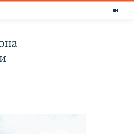
она
 и