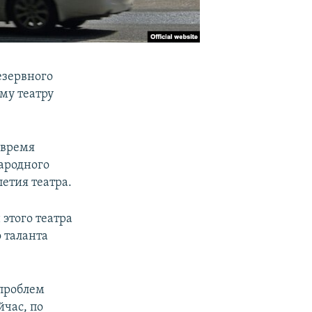
езервного
му театру
 время
ародного
етия театра.
этого театра
 таланта
 проблем
йчас, по