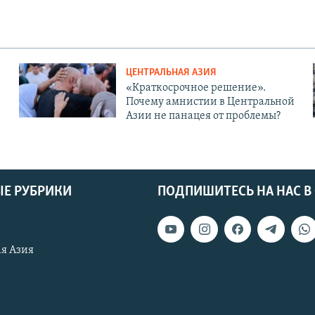
ЦЕНТРАЛЬНАЯ АЗИЯ
«Краткосрочное решение».
Почему амнистии в Центральной
Азии не панацея от проблемы?
Е РУБРИКИ
ПОДПИШИТЕСЬ НА НАС В
я Азия