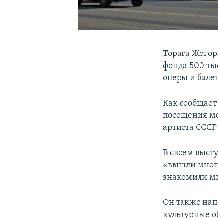
Торага Жогор
фонда 500 ты
оперы и бале
Как сообщает
посещения ме
артиста СССР
В своем выст
«вышли многи
знакомили ми
Он также нап
культурные о