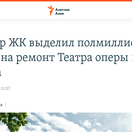
р ЖК выделил полмилли
 на ремонт Театра оперы
а
 11:57
ся