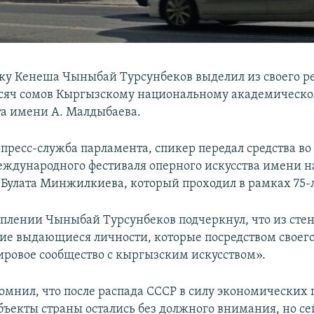
ку Кенеша Чыныбай Турсунбеков выделил из своего р
сяч сомов Кыргызскому национальному академическо
та имени А. Малдыбаева.
 пресс-служба парламента, спикер передал средства во
ждународного фестиваля оперного искусства имени н
 Булата Минжилкиева, который проходил в рамках 75-л
уплении Чыныбай Турсунбеков подчеркнул, что из стен 
е выдающиеся личности, которые посредством своего
ровое сообщество с кыргызским искусством».
омнил, что после распада СССР в силу экономических
бъекты страны остались без должного внимания, но се