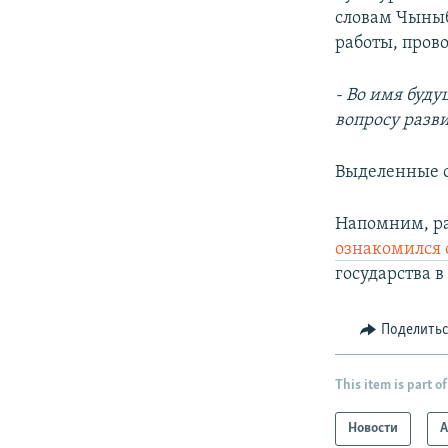
словам Чыныб
работы, пров
- Во имя буд
вопросу разви
Выделенные с
Напомним, ра
ознакомился 
государства в
Поделить
This item is part of
Новости
А