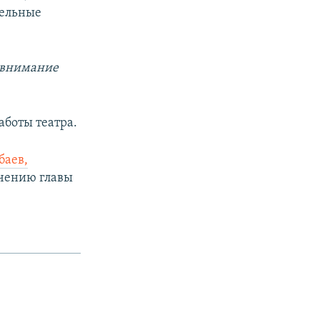
тельные
е внимание
боты театра.
баев,
учению главы