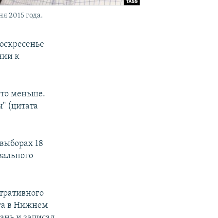
я 2015 года.
оскресенье
нии к
-то меньше.
" (цитата
 выборах 18
вального
стративного
га в Нижнем
хань и записал