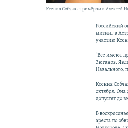
Ксения Собчак с гримёром и Алексей На
Российский о
митинг в Аст
участию Ксен
"Все имеют п
Зюганов, Явл
Навального, 
Ксения Собч
октября. Она 
допустят до в
В воскресень
ареста по об
Новгороде. Ср