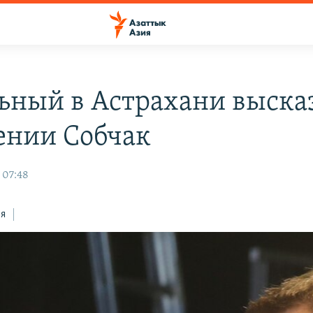
ьный в Астрахани выска
ении Собчак
 07:48
ся