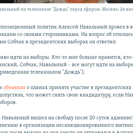
вальный на телеканале "Дождь" перед эфиром. Москва, 24 июн
ппозиционный политик Алексей Навальный провел в в
рахани со своими сторонниками. На вопрос об отноше
ии Собчак в президентских выборах он ответил:
раво идти на выборы. Кто-то мне больше нравится, кто
инский, Собчак, Навальный – все могут идти на выборы
приведенная телеканалом "Дождь").
ак
объявила
о планах принять участие в президентских
допустила, что может снять свою кандидатуру, если На
ыборов.
е Навальный вышел на свободу после 20 суток админи
винению в организации несанкционированного митин
азу после выхода из-под ареста он отправился в Астра