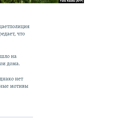
щаетполиция
редает, что
ошло на
ои дома.
днако нет
жные мотивы