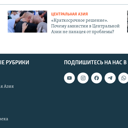
ЦЕНТРАЛЬНАЯ АЗИЯ
«Краткосрочное решение».
Почему амнистии в Центральной
Азии не панацея от проблемы?
Е РУБРИКИ
ПОДПИШИТЕСЬ НА НАС В
я Азия
века