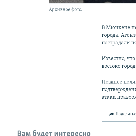
Архивное фото.
В Мюнхене не
города. Агент
пострадали п
Известно, чт
востоке горо
Позднее поли
подтверждени
атаки правоо
Поделить
Вам будет интересно