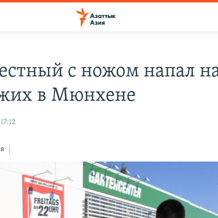
естный с ножом напал н
жих в Мюнхене
17:12
ся