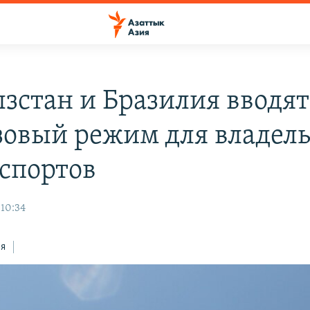
зстан и Бразилия вводят
зовый режим для владел
спортов
 10:34
ся