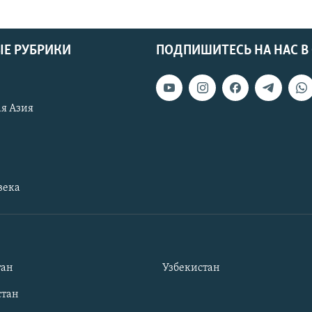
Е РУБРИКИ
ПОДПИШИТЕСЬ НА НАС В
я Азия
века
тан
Узбекистан
тан