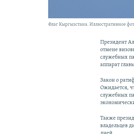
Флаг Кыргызстана. Иллюстративное фот
Президент Ал
отмене визов
служебных па
аппарат главы
Закон о рати
Ожидается, ч
служебных па
экономически
Также презид
владельцев д
дней.