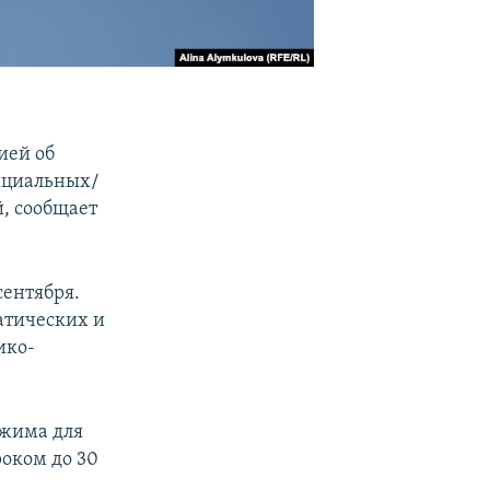
ией об
ициальных/
й, сообщает
сентября.
атических и
ико-
ежима для
роком до 30