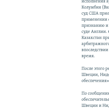
исполнения а
Колумбия (Ва
cуд США прио
применении о
признанию и
суде Англии. 
Казахстан пр
арбитражного
впоследствии
время.
После этого 
Швеции, Нид
обеспечения».
По сообщению
обеспечител
Швеции и Нид