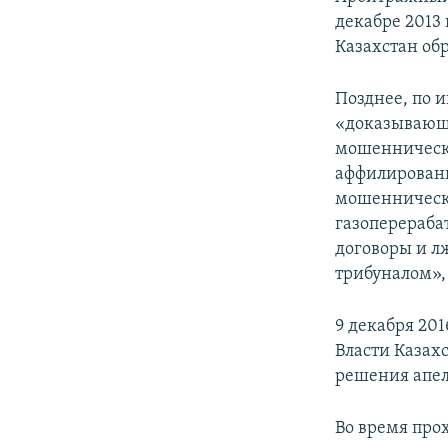
декабре 2013
Казахстан об
Позднее, по 
«доказывающи
мошенническо
аффилирован
мошеннически
газоперераба
договоры и 
трибуналом»,
9 декабря 20
Власти Казах
решения апел
Во время про