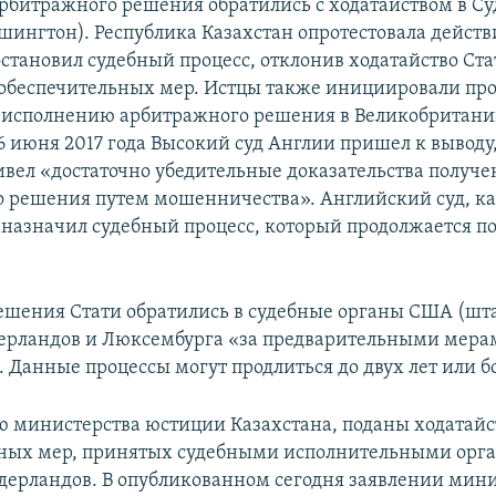
рбитражного решения обратились с ходатайством в Су
шингтон). Республика Казахстан опротестовала действи
становил судебный процесс, отклонив ходатайство Ста
беспечительных мер. Истцы также инициировали про
 исполнению арбитражного решения в Великобритани
6 июня 2017 года Высокий суд Англии пришел к выводу,
ивел «достаточно убедительные доказательства получе
 решения путем мошенничества». Английский суд, ка
 назначил судебный процесс, который продолжается п
решения Стати обратились в судебные органы США (шт
ерландов и Люксембурга «за предварительными мера
 Данные процессы могут продлиться до двух лет или б
 министерства юстиции Казахстана, поданы ходатайс
ьных мер, принятых судебными исполнительными орг
ерландов. В опубликованном сегодня заявлении мини