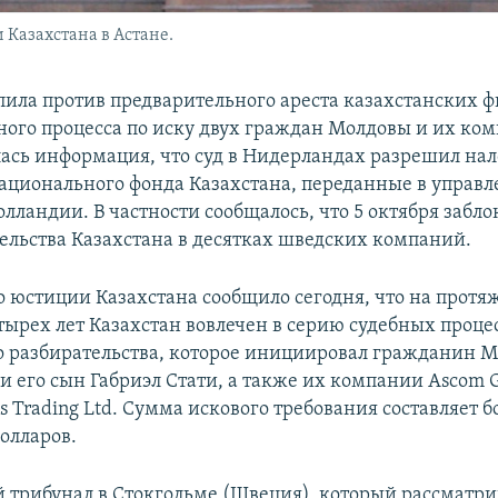
 Казахстана в Астане.
пила против предварительного ареста казахстанских ф
ного процесса по иску двух граждан Молдовы и их ко
ась информация, что суд в Нидерландах разрешил нал
Национального фонда Казахстана, переданные в управ
олландии. В частности сообщалось, что 5 октября забл
ельства Казахстана в десятках шведских компаний.
 юстиции Казахстана сообщило сегодня, что на прот
тырех лет Казахстан вовлечен в серию судебных проце
 разбирательства, которое инициировал гражданин 
и его сын Габриэл Стати, а также их компании Ascom G
ns Trading Ltd. Сумма искового требования составляет 
олларов.
трибунал в Стокгольме (Швеция), который рассматрив