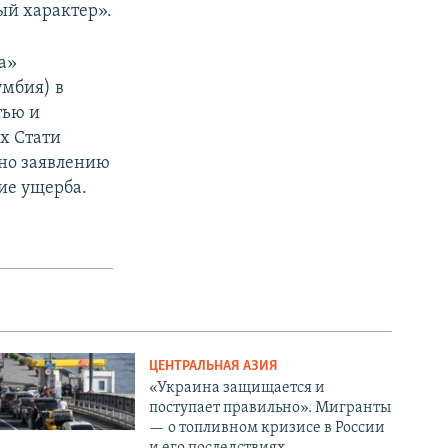
ый характер».
а»
умбия) в
тью и
х Стати
асно заявлению
ие ущерба.
ЦЕНТРАЛЬНАЯ АЗИЯ
«Украина защищается и
поступает правильно». Мигранты
— о топливном кризисе в России
и его последствиях