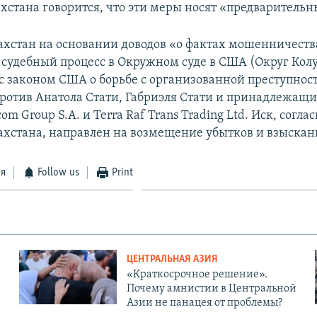
хстана говорится, что эти меры носят «предварительн
захстан на основании доводов «о фактах мошенничеств
судебный процесс в Окружном суде в США (Округ Кол
 с законом США о борьбе с организованной преступнос
ротив Анатола Стати, Габриэля Стати и принадлежащи
m Group S.A. и Terra Raf Trans Trading Ltd. Иск, согл
хстана, направлен на возмещение убытков и взыскан
ся
Follow us
Print
ЦЕНТРАЛЬНАЯ АЗИЯ
«Краткосрочное решение».
Почему амнистии в Центральной
Азии не панацея от проблемы?