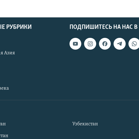
Е РУБРИКИ
ПОДПИШИТЕСЬ НА НАС В
я Азия
века
тан
Узбекистан
тан