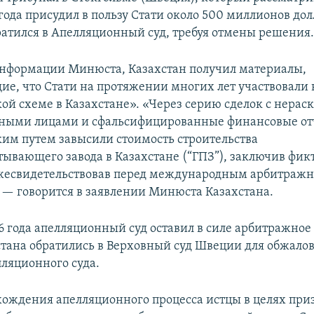
 года присудил в пользу Стати около 500 миллионов до
ратился в Апелляционный суд, требуя отмены решения
информации Минюста, Казахстан получил материалы,
е, что Стати на протяжении многих лет участвовали
й схеме в Казахстане». «Через серию сделок с нера
ными лицами и сфальсифицированные финансовые от
м путем завысили стоимость строительства
тывающего завода в Казахстане (“ГПЗ”), заключив фи
лжесвидетельствовав перед международным арбитраж
 — говорится в заявлении Минюста Казахстана.
16 года апелляционный суд оставил в силе арбитражно
стана обратились в Верховный суд Швеции для обжало
ляционного суда.
хождения апелляционного процесса истцы в целях при