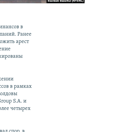
инансов в
мпаний. Ранее
ожить арест
ление
окированы
яжении
ссов в рамках
Молдовы
roup S.A. и
более четырех
ал спор, в