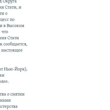
д Округа
я Стати, и
ти о
цесс по
и в Высоком
 что
ния Стати
к сообщается,
о настоящее
ат Нью-Йорк),
ми
олее.
тва о снятии
анами
стерства