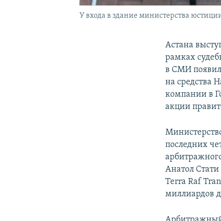
У входа в здание министерства юстиции
Астана высту
рамках судеб
в СМИ появил
на средства 
компании в Г
акции правит
Министерство
последних че
арбитражного
Анатол Стати 
Terra Raf Tra
миллиардов д
Арбитражный 