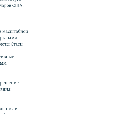
лларов США.
.
 в масштабной
скрытыми
четы Стати
ктивные
ным
е решение.
вания
знания и