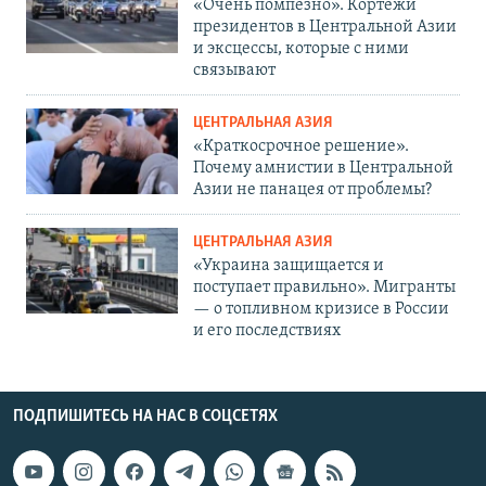
«Очень помпезно». Кортежи
президентов в Центральной Азии
и эксцессы, которые с ними
связывают
ЦЕНТРАЛЬНАЯ АЗИЯ
«Краткосрочное решение».
Почему амнистии в Центральной
Азии не панацея от проблемы?
ЦЕНТРАЛЬНАЯ АЗИЯ
«Украина защищается и
поступает правильно». Мигранты
— о топливном кризисе в России
и его последствиях
ПОДПИШИТЕСЬ НА НАС В СОЦСЕТЯХ