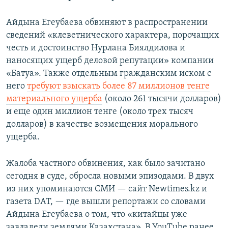
Айдына Егеубаева обвиняют в распространении
сведений «клеветнического характера, порочащих
честь и достоинство Нурлана Биялдилова и
наносящих ущерб деловой репутации» компании
«Батуа». Также отдельным гражданским иском с
него
требуют взыскать более 87 миллионов тенге
материального ущерба
(около 261 тысячи долларов)
и еще один миллион тенге (около трех тысяч
долларов) в качестве возмещения морального
ущерба.
Жалоба частного обвинения, как было зачитано
сегодня в суде, обросла новыми эпизодами. В двух
из них упоминаются СМИ — сайт Newtimes.kz и
газета DАТ, — где вышли репортажи со словами
Айдына Егеубаева о том, что «китайцы уже
завладели землями Казахстана». В YouTube ранее