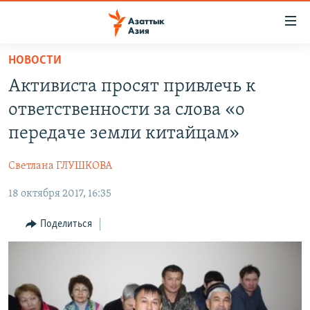
Доступность
ссылок
Вернуться
НОВОСТИ
к
ЦЕНТРАЛЬНАЯ АЗИЯ
Активиста просят привлечь к
основному
НОВОСТИ
КАЗАХСТАН
содержанию
ответственности за слова «о
ВОЙНА В УКРАИНЕ
Вернутся
КЫРГЫЗСТАН
передаче земли китайцам»
к
НА ДРУГИХ ЯЗЫКАХ
УЗБЕКИСТАН
главной
Светлана ГЛУШКОВА
ТАДЖИКИСТАН
ҚАЗАҚША
навигации
ПОДПИШИТЕСЬ НА НАС В СОЦСЕТЯХ
Вернутся
18 октября 2017, 16:35
КЫРГЫЗЧА
к
ЎЗБЕКЧА
Поделиться
поиску
ТОҶИКӢ
Все сайты РСЕ/РС
TÜRKMENÇE