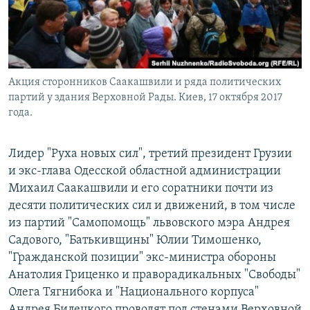
Акция сторонников Саакашвили и ряда политических
партий у здания Верховной Рады. Киев, 17 октября 2017
года.
Лидер "Руха новых сил", третий президент Грузии
и экс-глава Одесской областной администрации
Михаил Саакашвили и его соратники почти из
десяти политических сил и движений, в том числе
из партий "Самопомощь" львовского мэра Андрея
Садового, "Батькивщины" Юлии Тимошенко,
"Гражданской позиции" экс-министра обороны
Анатолия Гриценко и праворадикальных "Свободы"
Олега Тягнибока и "Национального корпуса"
Андрея Билецкого проводят под стенами Верховной