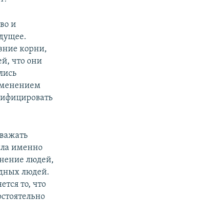
во и
удущее.
вние корни,
й, что они
лись
именением
сифицировать
уважать
была именно
мнение людей,
одных людей.
тся то, что
остоятельно