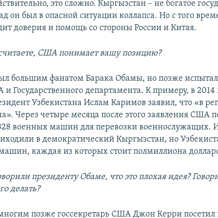
ствительно, это сложно. Кыргызстан – не богатое госуд
ад он был в опасной ситуации коллапса. Но с того вре
дит доверия и помощь со стороны России и Китая.
 считаете, США понимает вашу позицию?
ыл большим фанатом Барака Обамы, но позже испытал
 и Государственного департамента. К примеру, в 2014
зидент Узбекистана Ислам Каримов заявил, что «в ре
на». Через четыре месяца после этого заявления США 
328 военных машин для перевозки военнослужащих. 
иходили в демократический Кыргызстан, но Узбекист
машин, каждая из которых стоит полмиллиона доллар
оворили президенту Обаме, что это плохая идея? Говор
ого делать?
многим позже госсекретарь США Джон Керри посетил н