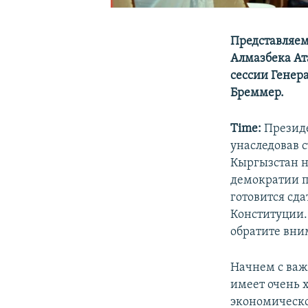
Представляем
Алмазбека Ат
сессии Генер
Бреммер.
Time:
Президе
унаследовав 
Кыргызстан н
демократии п
готовится сда
Конституции.
обратите вним
Начнем с важ
имеет очень 
экономическо