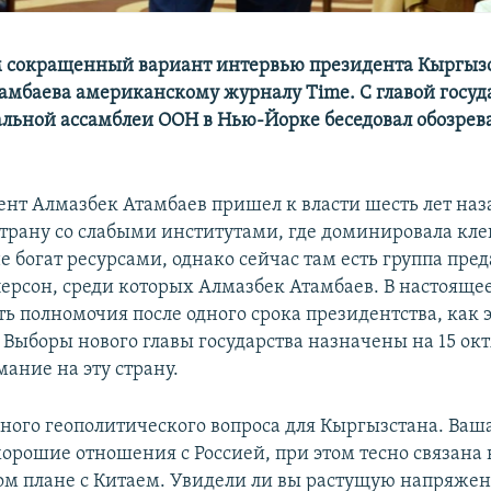
 сокращенный вариант интервью президента Кыргыз
амбаева американскому журналу Time. С главой госуд
альной ассамблеи ООН в Нью-Йорке беседовал обозрев
нт Алмазбек Атамбаев пришел к власти шесть лет наз
страну со слабыми институтами, где доминировала кле
е богат ресурсами, однако сейчас там есть группа пре
ерсон, среди которых Алмазбек Атамбаев. В настояще
ть полномочия после одного срока президентства, как э
 Выборы нового главы государства назначены на 15 окт
ание на эту страну.
ного геополитического вопроса для Кыргызстана. Ваш
хорошие отношения с Россией, при этом тесно связана 
м плане с Китаем. Увидели ли вы растущую напряжен