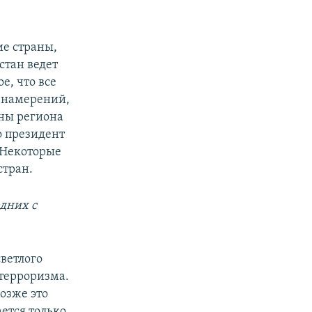
ие страны,
стан ведет
е, что все
х намерений,
ны региона
о президент
 Некоторые
стран.
едних с
светлого
 терроризма.
озже это
ается только