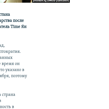
стана
арства после
атель Time Ян
ад,
птократия.
данных
е время он
то указано в
ября, поэтому
а страна
в
ность в