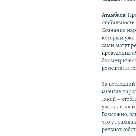
Атамбаев
: Пр
стабильность.
Сознание нар
которым уже 
сами могут р
проведения а
биометричес
результаты го
За последний
мнение народа
такой – чтоб
уважали их и
Возможно, одн
что у граждан
решают собст