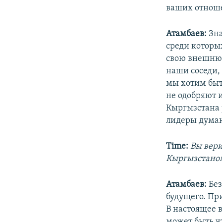
ваших отноше
Атамбаев:
Зна
среди которы
свою внешнюю
наши соседи,
мы хотим быт
не одобряют 
Кыргызстана 
лидеры думаю
Time:
Вы вери
Кыргызстаном
Атамбаев:
Без
будущего. Пр
В настоящее 
может быть чт