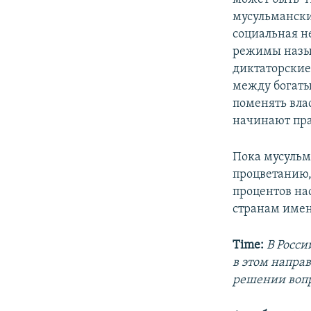
мусульмански
социальная н
режимы назыв
диктаторские
между богаты
поменять вла
начинают пра
Пока мусульм
процветанию,
процентов на
странам имен
Time:
В Росси
в этом напра
решении воп