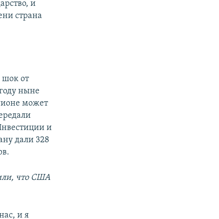
арство, и
мени страна
 шок от
 году ныне
гионе может
передали
Инвестиции и
ану дали 328
ов.
или, что США
ас, и я