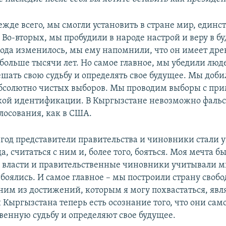
ежде всего, мы смогли установить в стране мир, единст
 Во-вторых, мы пробудили в народе настрой и веру в б
ода изменилось, мы ему напомнили, что он имеет дре
больше тысячи лет. Но самое главное, мы убедили люде
ешать свою судьбу и определять свое будущее. Мы доби
бсолютно чистых выборов. Мы проводим выборы с пр
кой идентификации. В Кыргызстане невозможно фаль
лосования, как в США.
 год представители правительства и чиновники стали 
, считаться с ним и, более того, бояться. Моя мечта 
ы власти и правительственные чиновники учитывали 
 боялись. И самое главное – мы построили страну своб
им из достижений, которым я могу похвастаться, являе
 Кыргызстана теперь есть осознание того, что они сам
венную судьбу и определяют свое будущее.