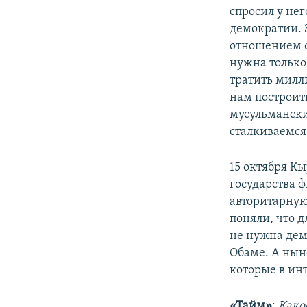
спросил у нег
демократии. З
отношением с
нужна только 
тратить милл
нам построит
мусульмански
сталкиваемся
15 октября К
государства 
авторитарную
поняли, что 
не нужна демо
Обаме. А нын
которые в ин
«Тайм»
:
Како