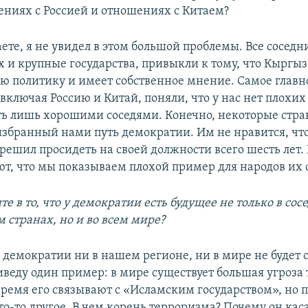
ниях с Россией и отношениях с Китаем?
ете, я не увидел в этом большой проблемы. Все соседн
х и крупные государства, привыкли к тому, что Кыргыз
 политику и имеет собственное мнение. Самое главно
 включая Россию и Китай, поняли, что у нас нет плохи
ь лишь хорошими соседями. Конечно, некоторые стра
избранный нами путь демократии. Им не нравится, чт
решил просидеть на своей должности всего шесть лет.
т, что мы показываем плохой пример для народов их 
те в то, что у демократии есть будущее не только в сос
 странах, но и во всем мире?
 демократии ни в нашем регионе, ни в мире не будет 
иведу один пример: в мире существует большая угроза
время его связывают с «Исламским государством», но п
о-то другое. В чем корень терроризма? Почему он кас