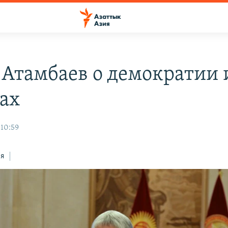
 Атамбаев о демократии 
ах
 10:59
ся