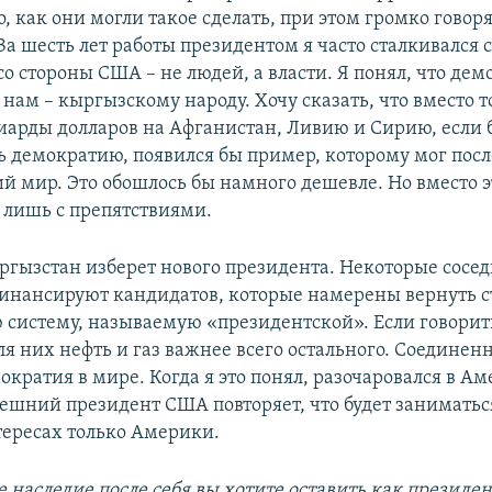
о, как они могли такое сделать, при этом громко говоря
а шесть лет работы президентом я часто сталкивался 
о стороны США – не людей, а власти. Я понял, что дем
нам – кыргызскому народу. Хочу сказать, что вместо т
иарды долларов на Афганистан, Ливию и Сирию, если 
ь демократию, появился бы пример, которому мог посл
й мир. Это обошлось бы намного дешевле. Но вместо 
 лишь с препятствиями.
ыргызстан изберет нового президента. Некоторые сосе
финансируют кандидатов, которые намерены вернуть 
 систему, называемую «президентской». Если говорит
для них нефть и газ важнее всего остального. Соедине
кратия в мире. Когда я это понял, разочаровался в Ам
ешний президент США повторяет, что будет заниматьс
тересах только Америки.
е наследие после себя вы хотите оставить как президен