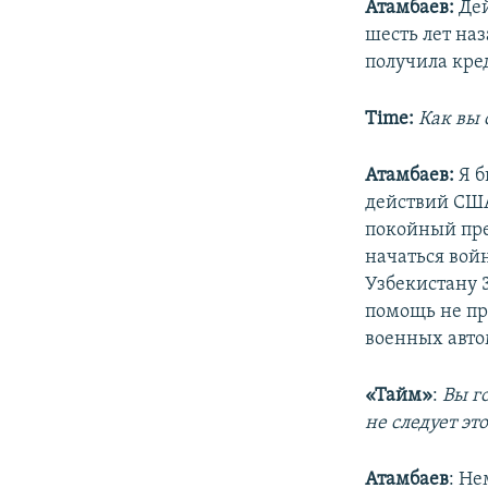
Атамбаев:
Дей
шесть лет наз
получила кре
Time:
Как вы
Атамбаев:
Я б
действий США
покойный пре
начаться вой
Узбекистану 
помощь не пр
военных авто
«Тайм»
:
Вы г
не следует эт
Атамбаев
: Не