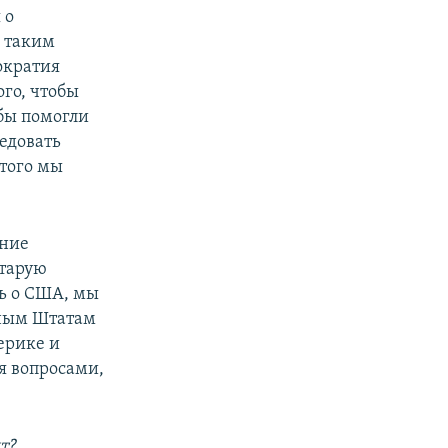
 о
с таким
ократия
ого, чтобы
бы помогли
едовать
этого мы
дние
старую
ь о США, мы
нным Штатам
ерике и
я вопросами,
т?