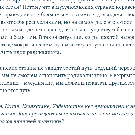
х стран? Потому что в мусульманских странах неравен
есправедливость больше всего заметны для людей. Не
ают себя республиками, но на самом деле это автори
 режимы, где нет справедливости и существует больш
ми и бедными. В такой ситуации, когда простой народ
сть демократическим путем и отсутствует социальная 
вить идеи радикализма.
анские страны не увидят третий путь, ведущий через
 мы не сможем остановить радикализацию. В Кыргызс
селения – мусульмане, мы должны показать другим м
но этот путь.
и, Китае, Казахстане, Узбекистане нет демократии и 
влении. Как президент вы испытываете влияние соседе
росов внешней политики?