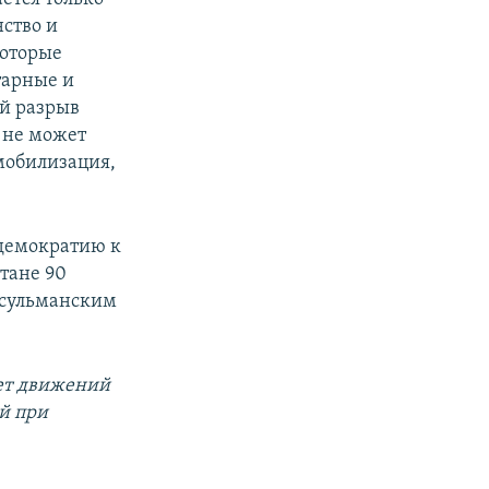
ство и
которые
тарные и
ой разрыв
 не может
мобилизация,
 демократию к
тане 90
усульманским
нет движений
й при