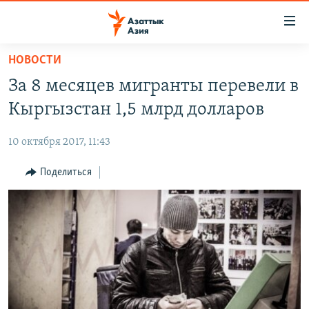
Доступность
ссылок
Вернуться
НОВОСТИ
к
ЦЕНТРАЛЬНАЯ АЗИЯ
За 8 месяцев мигранты перевели в
основному
НОВОСТИ
КАЗАХСТАН
содержанию
Кыргызстан 1,5 млрд долларов
ВОЙНА В УКРАИНЕ
Вернутся
КЫРГЫЗСТАН
к
10 октября 2017, 11:43
НА ДРУГИХ ЯЗЫКАХ
УЗБЕКИСТАН
главной
Поделиться
ТАДЖИКИСТАН
ҚАЗАҚША
навигации
ПОДПИШИТЕСЬ НА НАС В СОЦСЕТЯХ
Вернутся
КЫРГЫЗЧА
к
ЎЗБЕКЧА
поиску
ТОҶИКӢ
Все сайты РСЕ/РС
TÜRKMENÇE