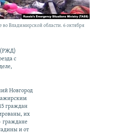
 во Владимирской области. 6 октября
 (РЖД)
езда с
деле,
ний Новгород
ссажирским
 15 граждан
ированы, их
— граждане
садины и от