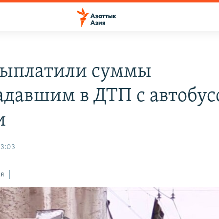
ыплатили суммы
адавшим в ДТП с автобус
и
13:03
ся