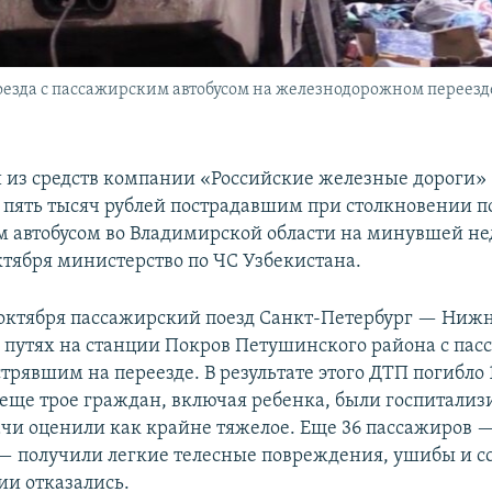
оезда с пассажирским автобусом на железнодорожном переезде
и из средств компании «Российские железные дороги»
 пять тысяч рублей пострадавшим при столкновении по
 автобусом во Владимирской области на минувшей не
ктября министерство по ЧС Узбекистана.
 октября пассажирский поезд Санкт-Петербург — Ниж
а путях на станции Покров Петушинского района с па
стрявшим на переезде. В результате этого ДТП погибло
 еще трое граждан, включая ребенка, были госпитализ
ачи оценили как крайне тяжелое. Еще 36 пассажиров 
— получили легкие телесные повреждения, ушибы и с
ии отказались.