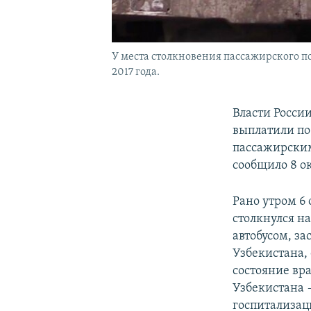
У места столкновения пассажирского п
2017 года.
Власти Росси
выплатили по
пассажирским
сообщило 8 о
Рано утром 6
столкнулся н
автобусом, за
Узбекистана,
состояние вр
Узбекистана 
госпитализац