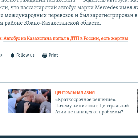
и погиб гражданин Казахстана — водитель автобуса. Ка
или, что пассажирский автобус марки Mercedes имел 
е международных перевозок и был зарегистрирован в
 районе Южно-Казахстанской области.
е:
Автобус из Казахстана попал в ДТП в России, есть жертвы
ся
Follow us
Print
ЦЕНТРАЛЬНАЯ АЗИЯ
«Краткосрочное решение».
Почему амнистии в Центральной
Азии не панацея от проблемы?