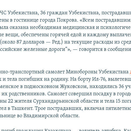
С Узбекистана, 36 граждан Узбекистана, пострадавш
ны в гостинице города Покрова. «Всем пострадавшим
ыла оказана необходимая медицинская и психологиче
е вещи, обеспечены горячей едой и каждому выплачен
(около 87 долларов — Ред.) на текущие расходы из сре
ссийские железные дороги”», — говорится в сообщен
енно-транспортный самолет Минобороны Узбекистана
 и тела погибших на родину. На борту Ил-76, вылетевш
менское в подмосковном Жуковском, находились 36 у
ь их родственников. Самолет совершил посадку в город
ены 22 жителя Сурхандарьинской области и тела 15 по
тел в Ташкент. Трое пострадавших, включая пятилетню
ольнице во Владимирской области.