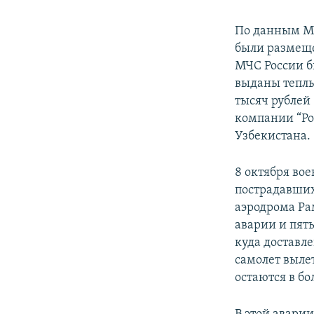
По данным МЧ
были размеще
МЧС России б
выданы теплы
тысяч рублей 
компании “Ро
Узбекистана.
8 октября во
пострадавших
аэродрома Ра
аварии и пят
куда доставл
самолет выле
остаются в б