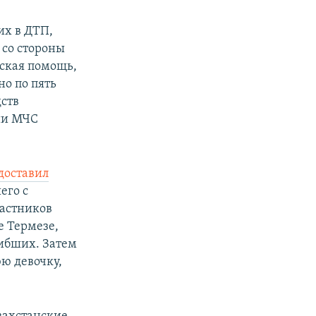
их в ДТП,
 со стороны
ская помощь,
о по пять
дств
ии МЧС
доставил
его с
частников
е Термезе,
гибших. Затем
ю девочку,