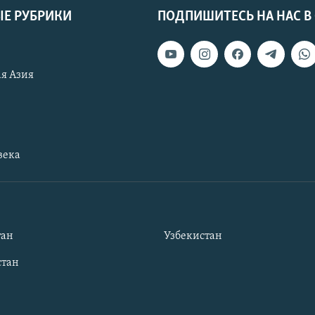
Е РУБРИКИ
ПОДПИШИТЕСЬ НА НАС В
я Азия
века
тан
Узбекистан
тан