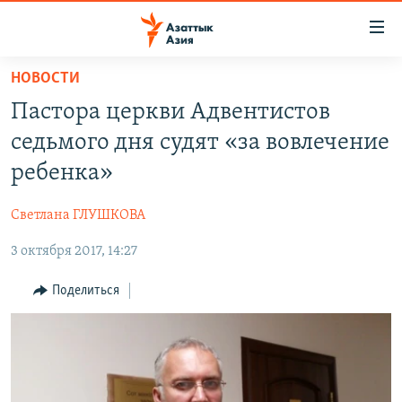
Доступность
ссылок
Вернуться
НОВОСТИ
к
ЦЕНТРАЛЬНАЯ АЗИЯ
Пастора церкви Адвентистов
основному
НОВОСТИ
КАЗАХСТАН
содержанию
седьмого дня судят «за вовлечение
ВОЙНА В УКРАИНЕ
Вернутся
КЫРГЫЗСТАН
ребенка»
к
НА ДРУГИХ ЯЗЫКАХ
УЗБЕКИСТАН
главной
Светлана ГЛУШКОВА
ТАДЖИКИСТАН
ҚАЗАҚША
навигации
ПОДПИШИТЕСЬ НА НАС В СОЦСЕТЯХ
Вернутся
3 октября 2017, 14:27
КЫРГЫЗЧА
к
ЎЗБЕКЧА
Поделиться
поиску
ТОҶИКӢ
Все сайты РСЕ/РС
TÜRKMENÇE