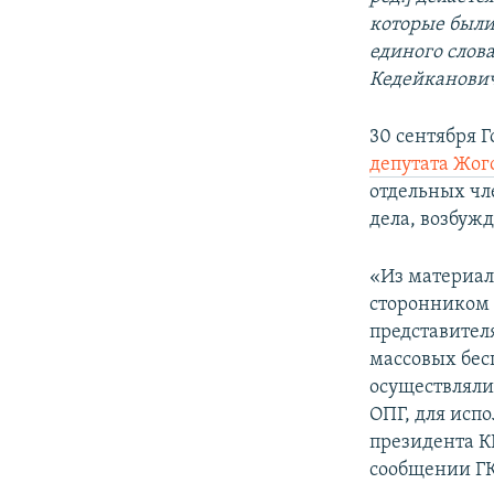
которые были 
единого слова
Кедейканович
30 сентября 
депутата Жог
отдельных чл
дела, возбуж
«Из материало
сторонником 
представител
массовых бес
осуществляли
ОПГ, для исп
президента КР
сообщении Г