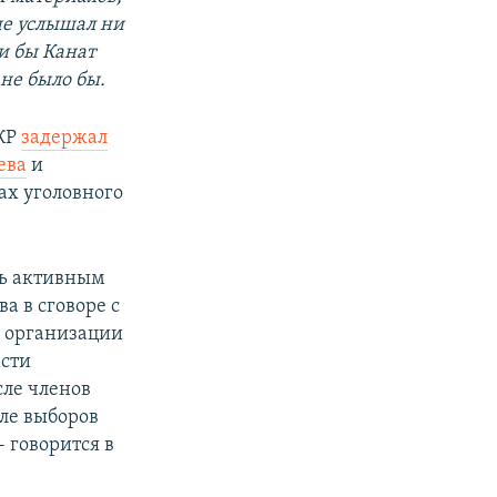
не услышал ни
ли бы Канат
не было бы.
 КР
задержал
ева
и
ах уголовного
ясь активным
а в сговоре с
ю организации
асти
сле членов
сле выборов
 говорится в