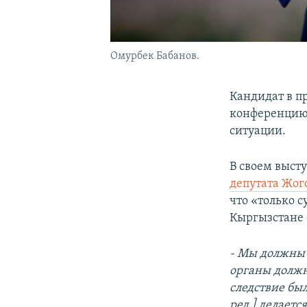
Омурбек Бабанов.
Кандидат в п
конференцию,
ситуации.
В своем выст
депутата Жог
что «только с
Кыргызстане 
- Мы должны 
органы должн
следствие бы
ред.] делаетс