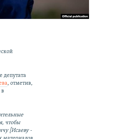
-
еской
е депутата
ева
, отметив,
 в
нительные
я, чтобы
чу [Исаеву -
ех материалов,