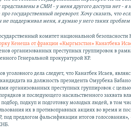
представлены в СМИ - у меня другого доступа нет - я 
 про государственный переворот. Хочу сказать, что ес
 не поддерживал меня, я думаю у него таких проблем 
Государственный комитет национальной безопасности
орку Кенеша от фракции «Кыргызстан» Канатбека Иса
енов организованных преступных группировок в рамк
денного Генеральной прокуратурой КР.
в уголовного дела следует, что Канатбек Исаев, явля
кандидата на должность президента Омурбека Бабанов
ями организованных преступных группировок с цель
порядков и последующего насильственного захвата вл
 подбор, подкуп и подготовку молодых людей, в том чи
ользования их в противоправных акциях во время и по
, под предлогом фальсификации итогов голосования», -
КНБ.