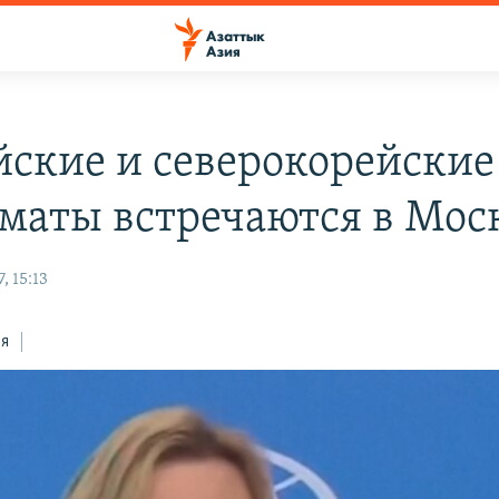
йские и северокорейские
маты встречаются в Мос
, 15:13
ся