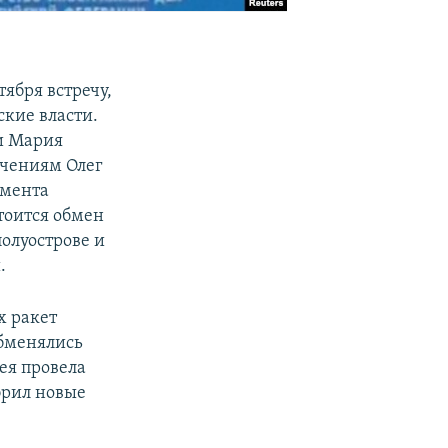
ября встречу,
ские власти.
и Мария
учениям Олег
амента
тоится обмен
олуострове и
.
х ракет
обменялись
ея провела
брил новые