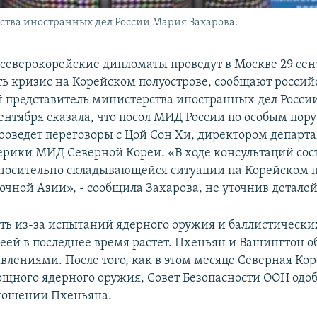
тва иностранных дел России Мария Захарова.
 северокорейские дипломаты проведут в Москве 29 сент
ть кризис на Корейском полуострове, сообщают россий
представитель министерства иностранных дел Росси
сентября сказала, что посол МИД России по особым пор
роведет переговоры с Цой Сон Хи, директором департ
рики МИД Северной Кореи. «В ходе консультаций сос
осительно складывающейся ситуации на Корейском п
очной Азии», - сообщила Захарова, не уточнив деталей
ь из-за испытаний ядерного оружия и баллистически
еей в последнее время растет. Пхеньян и Вашингтон 
влениями. После того, как в этом месяце Северная Кор
щного ядерного оружия, Совет Безопасности ООН одо
ношении Пхеньяна.