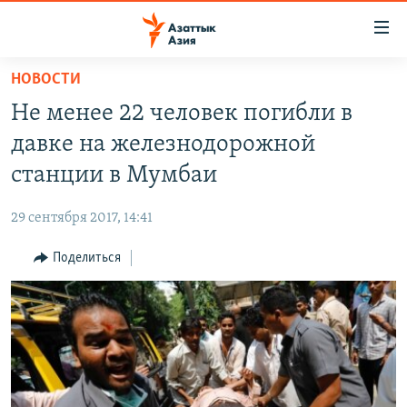
Доступность
ссылок
Вернуться
НОВОСТИ
к
ЦЕНТРАЛЬНАЯ АЗИЯ
Не менее 22 человек погибли в
основному
НОВОСТИ
КАЗАХСТАН
содержанию
давке на железнодорожной
ВОЙНА В УКРАИНЕ
Вернутся
КЫРГЫЗСТАН
станции в Мумбаи
к
НА ДРУГИХ ЯЗЫКАХ
УЗБЕКИСТАН
главной
29 сентября 2017, 14:41
ТАДЖИКИСТАН
ҚАЗАҚША
навигации
ПОДПИШИТЕСЬ НА НАС В СОЦСЕТЯХ
Вернутся
Поделиться
КЫРГЫЗЧА
к
ЎЗБЕКЧА
поиску
ТОҶИКӢ
Все сайты РСЕ/РС
TÜRKMENÇE