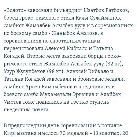
«Золото» завоевали бильярдист Ызатбек Ратбеков,
борец греко-римского стиля Калы Сулайманов,
самбист Жамалбек Асылбек уулу и в соревнованиях
по боевому самбо - Жаныбек Аматовв, в
соревнованиях по спортивным танцам
первенствовали Алексей Кибкало и Татьяна
Когадей. Вторые места завоевали борцы греко-
римского стиля Жамалбек Асылбек уулу (82 кг),
Узур Жусупбеков (98 кг). Алексей Кибкало и
Татьяна Когадей завоевали и бронзовые медали,
самбист Арсен Камчыбеков и представители
боевого самбо Мухаметали Эргешев и Алайбек
Уметов тоже поднялись на третью ступень
пьедестала почета.
В предпоследний день соревнований в копилке
Кыргызстана имелось 70 медалей – 13 золотых, 20