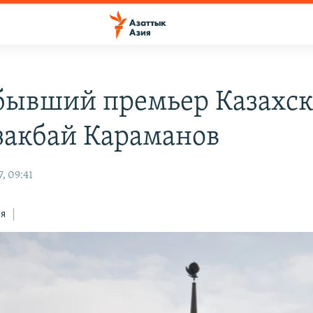
бывший премьер Казахс
закбай Караманов
, 09:41
ся