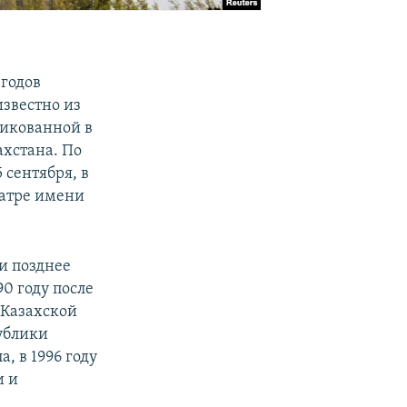
 годов
известно из
ликованной в
ахстана. По
 сентября, в
еатре имени
и позднее
0 году после
 Казахской
публики
, в 1996 году
и и