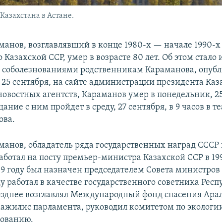
Казахстана в Астане.
манов, возглавлявший в конце 1980-х — начале 1990-х
 Казахской ССР, умер в возрасте 80 лет. Об этом стало 
 соболезнованиями родственникам Караманова, опуб
 25 сентября, на сайте администрации президента Каз
овостных агентств, Караманов умер в понедельник, 25
ние с ним пройдет в среду, 27 сентября, в 9 часов в т
ова.
манов, обладатель ряда государственных наград СССР 
аботал на посту премьер-министра Казахской ССР в 199
989 году был назначен председателем Совета министров
оду работал в качестве государственного советника Рес
озднее возглавлял Международный фонд спасения Арала
мажилис парламента, руководил комитетом по экологи
зованию.