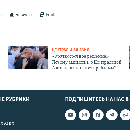
ся
Follow us
Print
ЦЕНТРАЛЬНАЯ АЗИЯ
«Краткосрочное решение».
Почему амнистии в Центральной
Азии не панацея от проблемы?
Е РУБРИКИ
ПОДПИШИТЕСЬ НА НАС В
я Азия