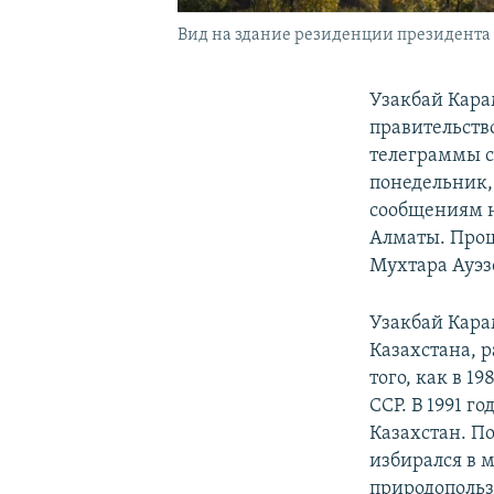
Вид на здание резиденции президента 
Узакбай Кара
правительство
телеграммы с
понедельник,
сообщениям н
Алматы. Проща
Мухтара Ауэз
Узакбай Кара
Казахстана, р
того, как в 1
ССР. В 1991 г
Казахстан. П
избирался в 
природополь