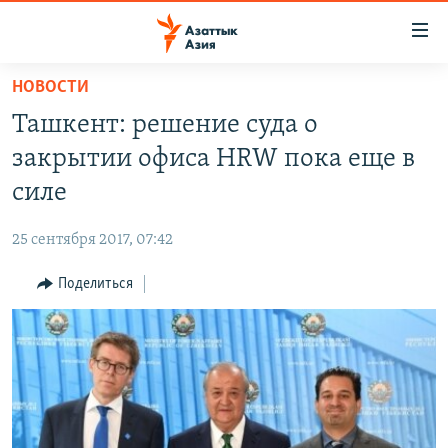
Доступность
ссылок
Вернуться
НОВОСТИ
к
ЦЕНТРАЛЬНАЯ АЗИЯ
Ташкент: решение суда о
основному
НОВОСТИ
КАЗАХСТАН
содержанию
закрытии офиса HRW пока еще в
ВОЙНА В УКРАИНЕ
Вернутся
КЫРГЫЗСТАН
силе
к
НА ДРУГИХ ЯЗЫКАХ
УЗБЕКИСТАН
главной
25 сентября 2017, 07:42
ТАДЖИКИСТАН
ҚАЗАҚША
навигации
ПОДПИШИТЕСЬ НА НАС В СОЦСЕТЯХ
Вернутся
Поделиться
КЫРГЫЗЧА
к
ЎЗБЕКЧА
поиску
ТОҶИКӢ
Все сайты РСЕ/РС
TÜRKMENÇE