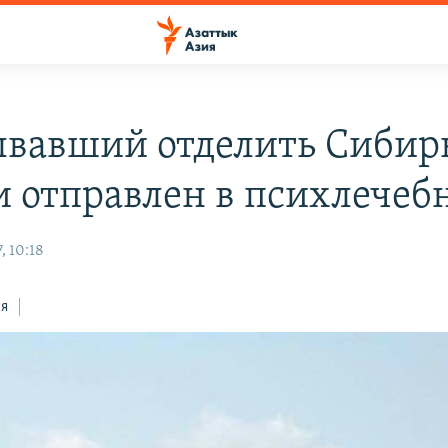
вавший отделить Сибирь
и отправлен в психлечеб
, 10:18
ся