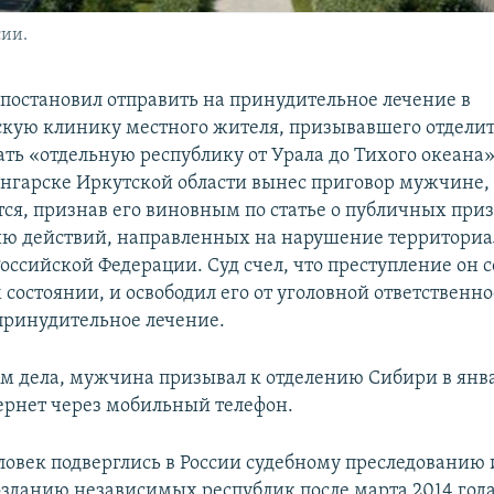
сии.
 постановил отправить на принудительное лечение в
кую клинику местного жителя, призывавшего отделит
ать «отдельную республику от Урала до Тихого океана»
 Ангарске Иркутской области вынес приговор мужчине,
тся, признав его виновным по статье о публичных при
ю действий, направленных на нарушение территори
Российской Федерации. Суд счел, что преступление он 
состоянии, и освободил его от уголовной ответственно
принудительное лечение.
м дела, мужчина призывал к отделению Сибири в янва
ернет через мобильный телефон.
ловек подверглись в России судебному преследованию 
озданию независимых республик после марта 2014 года