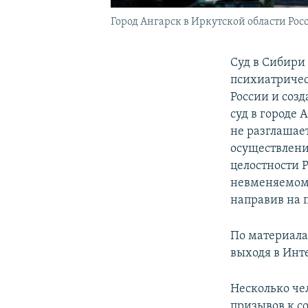
Город Ангарск в Иркутской области Рос
Суд в Сибири
психиатричес
России и созд
суд в городе
не разглашае
осуществлени
целостности 
невменяемом 
направив на 
По материала
выходя в Инт
Несколько че
призывов к с