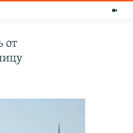
 от
ницу