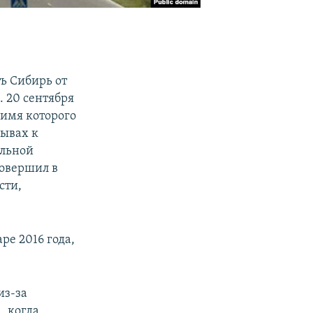
ь Сибирь от
. 20 сентября
 имя которого
зывах к
альной
совершил в
сти,
ре 2016 года,
из-за
, когда