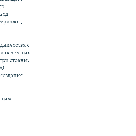
го
евод
териалов,
дничества с
 и наземных
три страны.
00
 создания
омным