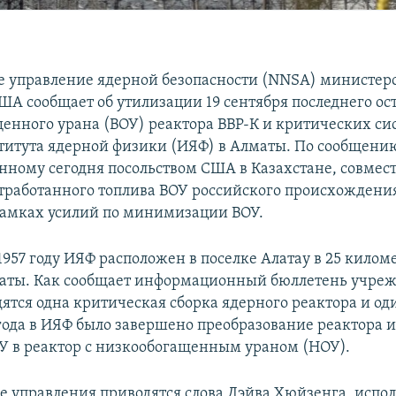
 управление ядерной безопасности (NNSA) министер
ША сообщает об утилизации 19 сентября последнего ос
енного урана (ВОУ) реактора ВВР-К и критических си
титута ядерной физики (ИЯФ) в Алматы. По сообщени
нному сегодня посольством США в Казахстане, совмест
тработанного топлива ВОУ российского происхождени
рамках усилий по минимизации ВОУ.
957 году ИЯФ расположен в поселке Алатау в 25 килом
маты. Как сообщает информационный бюллетень учреж
ятся одна критическая сборка ядерного реактора и оди
 года в ИЯФ было завершено преобразование реактора и
ОУ в реактор с низкообогащенным ураном (НОУ).
зе управления приводятся слова Дэйва Хюйзенга, исп