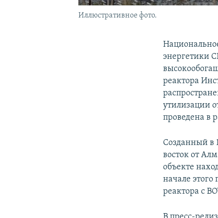
Иллюстративное фото.
Национальное
энергетики С
высокообогащ
реактора Инс
распростране
утилизации о
проведена в 
Созданный в 1
восток от Ал
объекте наход
начале этого
реактора с В
В пресс-рели