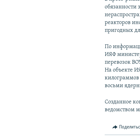
обязанности 
нераспростра
реакторов ин
пригодных дл
По информаци
ИЯФ министер
перевозок ВО
На объекте И
килограммов 
восьми ядерн
Созданное ко
ведомством м
Поделить