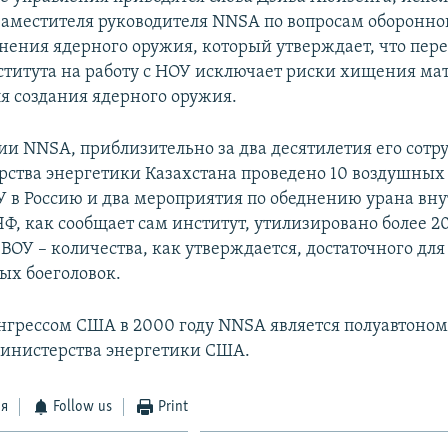
заместителя руководителя NNSA по вопросам оборонно
нения ядерного оружия, который утверждает, что пер
ститута на работу с НОУ исключает риски хищения ма
я создания ядерного оружия.
и NNSA, приблизительно за два десятилетия его сотру
ства энергетики Казахстана проведено 10 воздушных
У в Россию и два мероприятия по обеднению урана вну
ЯФ, как сообщает сам институт, утилизировано более 2
ВОУ – количества, как утверждается, достаточного для
ых боеголовок.
нгрессом США в 2000 году NNSA является полуавтон
инистерства энергетики США.
ся
Follow us
Print