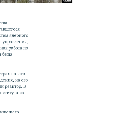
ства
тавшегося
стем ядерного
ю управления,
ная работа по
я была
етрах на юго-
дения, на его
н реактор. В
нститута из
олняющего