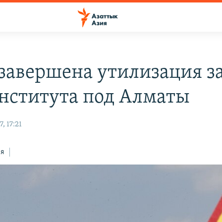
завершена утилизация з
нститута под Алматы
, 17:21
ся