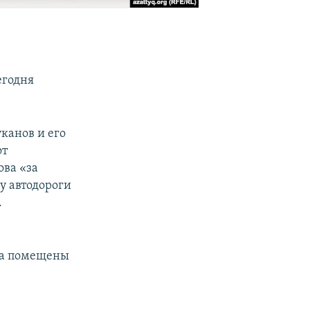
егодня
канов и его
от
ва «за
у автодороги
.
уда помещены