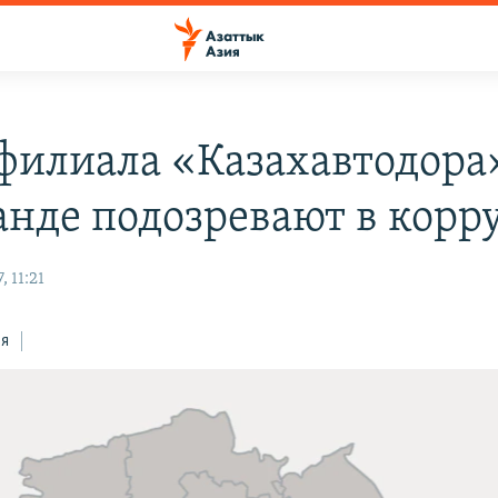
 филиала «Казахавтодора
анде подозревают в корр
, 11:21
ся