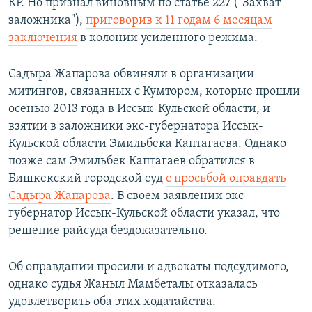
КР. Но признал виновным по статье 227 ("Захват
заложника"),
приговорив к 11 годам 6 месяцам
заключения
в колонии усиленного режима.
Садыра Жапарова обвиняли в организации
митингов, связанных с Кумтором, которые прошли
осенью 2013 года в Иссык-Кульской области, и
взятии в заложники экс-губернатора Иссык-
Кульской области Эмильбека Каптагаева. Однако
позже сам Эмильбек Каптагаев обратился в
Бишкекский городской суд
с просьбой оправдать
Садыра Жапарова
. В своем заявлении экс-
губернатор Иссык-Кульской области указал, что
решение райсуда бездоказательно.
Об оправдании просили и адвокаты подсудимого,
однако судья Жаныл Мамбеталы отказалась
удовлетворить оба этих ходатайства.