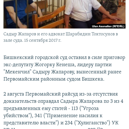
Садыр Жапаров и его адвокат Шарабидин Токтосунов в
зале суда. 15 сентября 2017 г.
Бишкекский городской суд оставил в силе приговор
экс-депутату Жогорку Кенеша, лидеру партии
"Мекенчил" Садыру Жапарову, вынесенный ранее
Первомайским районным судом Бишкека.
2 августа Первомайский райсуд из-за отсутствия
доказательств оправдал Садыра Жапарова по 3 из 4
предъявленных ему статей - ​113 ("Угроза
убийством"), 341 ("Применение насилия к
представителю власти") и 234 ("Хулиганство") УК