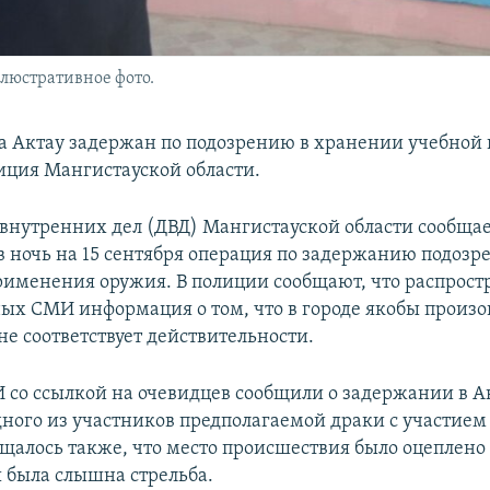
ллюстративное фото.
а Актау задержан по подозрению в хранении учебной 
иция Мангистауской области.
внутренних дел (ДВД) Мангистауской области сообщае
в ночь на 15 сентября операция по задержанию подозр
рименения оружия. В полиции сообщают, что распрос
ных СМИ информация о том, что в городе якобы произ
не соответствует действительности.
со ссылкой на очевидцев сообщили о задержании в Ак
одного из участников предполагаемой драки с участием
бщалось также, что место происшествия было оцеплено
ы была слышна стрельба.