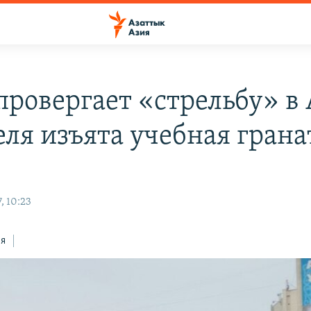
провергает «стрельбу» в 
еля изъята учебная грана
, 10:23
ся