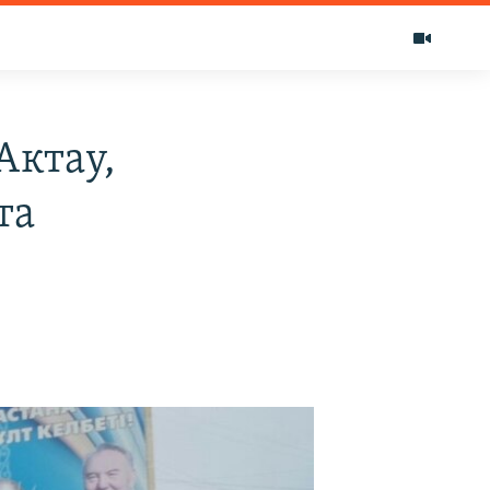
Актау,
та