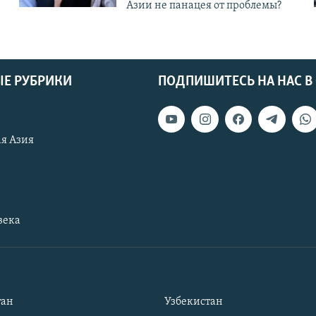
Азии не панацея от проблемы?
Е РУБРИКИ
ПОДПИШИТЕСЬ НА НАС В
я Азия
века
тан
Узбекистан