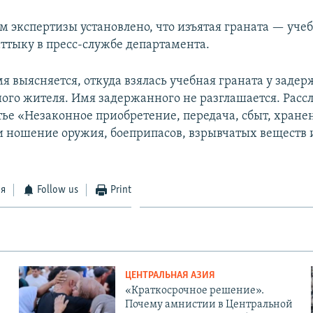
м экспертизы установлено, что изъятая граната — учеб
ттыку в пресс-службе департамента.
я выясняется, откуда взялась учебная граната у задер
ного жителя. Имя задержанного не разглашается. Расс
тье «Незаконное приобретение, передача, сбыт, хране
и ношение оружия, боеприпасов, взрывчатых веществ
ся
Follow us
Print
ЦЕНТРАЛЬНАЯ АЗИЯ
«Краткосрочное решение».
Почему амнистии в Центральной