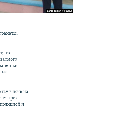
гранаты,
т, что
еваемого
траненная
ошла
тау в ночь на
 четырех
 полицией и