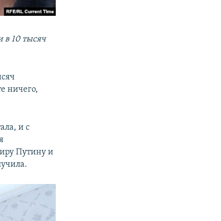
 в 10 тысяч
ысяч
е ничего,
ла, и с
я
иру Путину и
лучила.