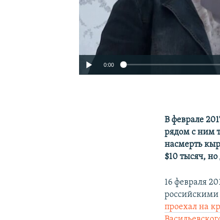
0:00
В феврале 20
рядом с ним 
насмерть кыр
$10 тысяч, но
16 февраля 20
российскими
проехал на к
Васильевског