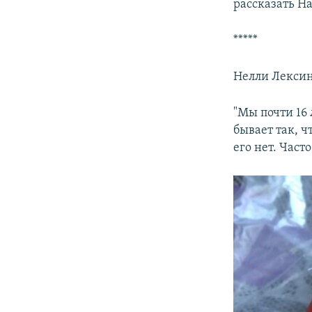
рассказать Н
*****
Нелли Лексин
"Мы почти 16 
бывает так, ч
его нет. Част