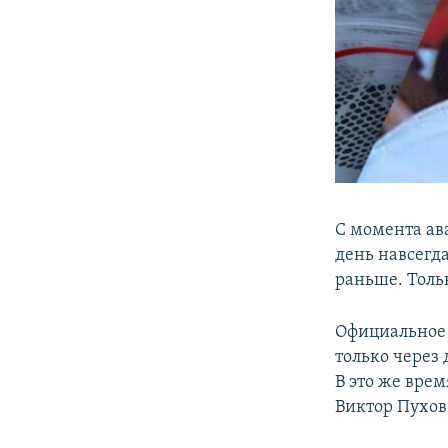
С момента ав
день навсегд
раньше. Толь
Официальное 
только через
В это же врем
Виктор Пухов