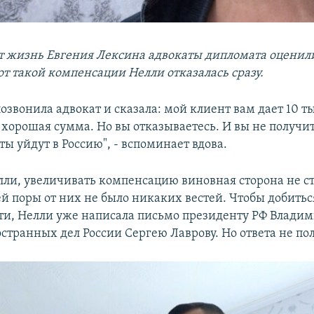
т жизнь Евгения Лексина адвокаты дипломата оценили
от такой компенсации Нелли отказалась сразу.
позвонила адвокат и сказала: мой клиент вам дает 10 т
 хорошая сумма. Но вы отказываетесь. И вы не получит
ы уйдут в Россию", - вспоминает вдова.
лли, увеличивать компенсацию виновная сторона не ста
ей поры от них не было никаких вестей. Чтобы добитьс
ти, Нелли уже написала письмо президенту РФ Владим
странных дел России Сергею Лаврову. Но ответа не по