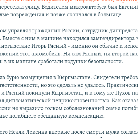
пересекал улицу. Водителем микроавтобуса был Евгени
лые повреждения и позже скончался в больнице.
м управлял гражданин России, сотрудник диппредста
. Вместе с ним в машине находился замгендиректора
 Кыргызстане Игорь Рясный - именно он обычно и испол
ижений этот автомобиль. Ни сам Рясный, ни второй п
и: в их машине сработали подушки безопасности.
ла бурю возмущения в Кыргызстане. Свидетели требо
ветственности, но это сделать не удалось. Практическ
 и Рясный покинули Кыргызстан, и к тому же Пухов н
ал дипломатической неприкосновенностью. Как оказал
оссии не выразило толком соболезнований семье погиб
емье погибшего обещанную компенсацию.
его Нелли Лексина впервые после смерти мужа соглас