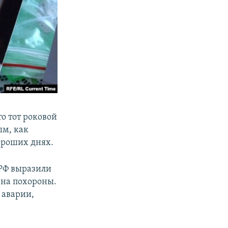
о тот роковой
ым, как
ороших днях.
 РФ выразили
 на похороны.
 аварии,