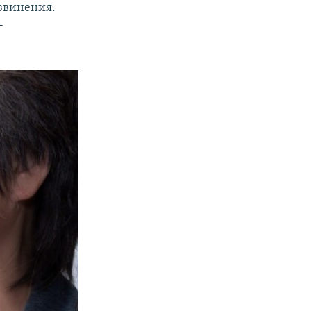
звинения.
-