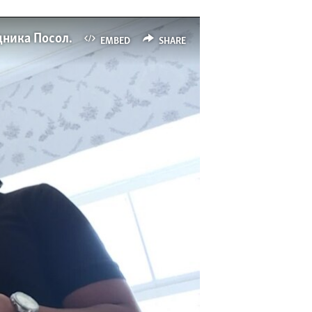
Лексина не получила компенсацию после гибели супруга в аварии с участием сотрудника Посольства РФ
EMBED
SHARE