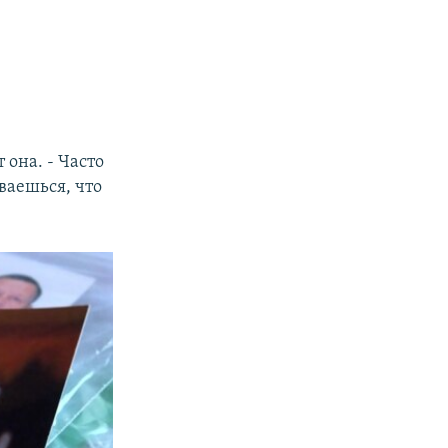
 она. - Часто
ываешься, что