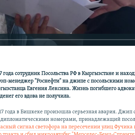
17 года сотрудник Посольства РФ в Кыргызстане и нах
топ-менеджер "Роснефти" на джипе с посольскими но
гызстанца Евгения Лексина. Жизнь погибшего адвока
 денег его вдова не получила.
17 года в Бишкеке произошла серьезная авария. Джип 
 дипломатическими номерами, принадлежащий посоль
расный сигнал светофора на пересечении улиц Фучика 
о тракта и сбил микроавтобус "Мерседес-Бенц-Спринте