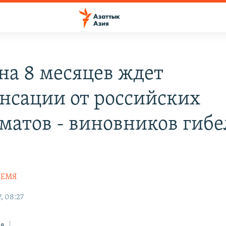
на 8 месяцев ждет
нсации от российских
матов - виновников гибе
РЕМЯ
, 08:27
ся