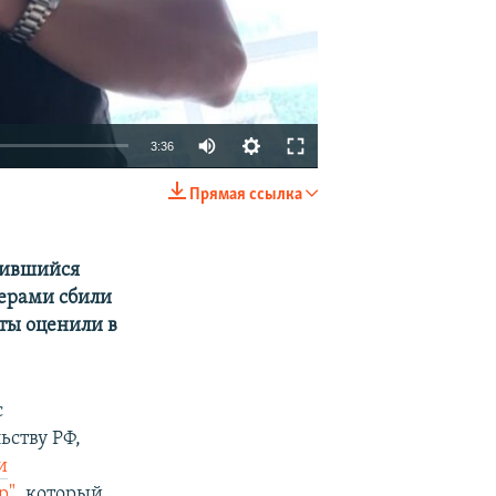
3:36
Прямая ссылка
EMBED
SHARE
одившийся
мерами сбили
ты оценили в
с
ству РФ,
и
р"
, который