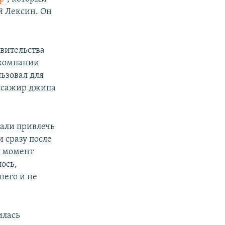
й Лексин. Он
вительства
 компании
ьзовал для
ассажир джипа
вали привлечь
и сразу после
а момент
ось,
шего и не
илась