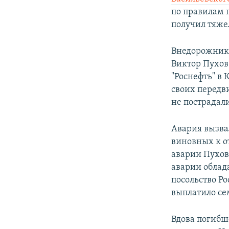
по правилам 
получил тяже
Внедорожнико
Виктор Пухов
"Роснефть" в
своих передв
не пострадал
Авария вызва
виновных к от
аварии Пухов
аварии облад
посольство Р
выплатило с
Вдова погибш