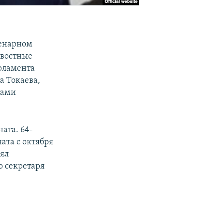
ленарном
овостные
арламента
а Токаева,
тами
ната. 64-
ата с октября
лял
о секретаря