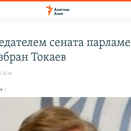
едателем сената парламе
збран Токаев
 11:14
ся