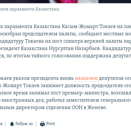
ната парламента Казахстана.
та парламента Казахстана Касым-Жомарт Токаев на п
реизбран председателем палаты, сообщают местные н
андидатуру Токаева на пост спикера верхней палаты п
езидент Казахстана Нурсултан Назарбаев. Кандидатур
ся, по итогам тайного голосования поддержана депута
Токаев указом президента вновь
назначен
депутатом се
-Жомарт Токаев занимает должность председателя сен
разное время занимал пост премьер-министра, возглав
 иностранных дел, работал заместителем генеральног
льным директором отделения ООН в Женеве.
ся
Follow us
Print