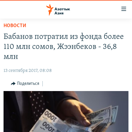
Доступность
ссылок
Вернуться
НОВОСТИ
к
ЦЕНТРАЛЬНАЯ АЗИЯ
Бабанов потратил из фонда более
основному
НОВОСТИ
КАЗАХСТАН
содержанию
110 млн сомов, Жээнбеков - 36,8
ВОЙНА В УКРАИНЕ
Вернутся
КЫРГЫЗСТАН
млн
к
НА ДРУГИХ ЯЗЫКАХ
УЗБЕКИСТАН
главной
13 сентября 2017, 08:08
ТАДЖИКИСТАН
ҚАЗАҚША
навигации
ПОДПИШИТЕСЬ НА НАС В СОЦСЕТЯХ
Вернутся
Поделиться
КЫРГЫЗЧА
к
ЎЗБЕКЧА
поиску
ТОҶИКӢ
Все сайты РСЕ/РС
TÜRKMENÇE