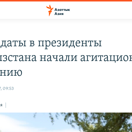
даты в президенты
зстана начали агитаци
анию
, 09:53
ся