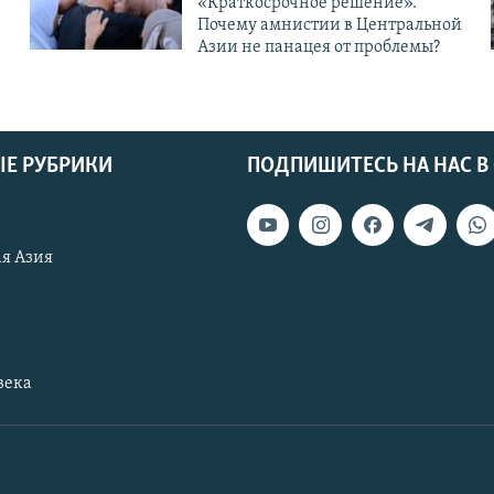
«Краткосрочное решение».
Почему амнистии в Центральной
Азии не панацея от проблемы?
Е РУБРИКИ
ПОДПИШИТЕСЬ НА НАС В
я Азия
века