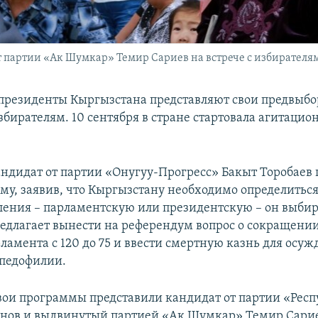
партии «Ак Шумкар» Темир Сариев на встрече с избирателями.
президенты Кыргызстана представляют свои предвыб
бирателям. 10 сентября в стране стартовала агитацио
кандидат от партии «Онугуу-Прогресс» Бакыт Торобаев
му, заявив, что Кыргызстану необходимо определиться
ления – парламентскую или президентскую – он выбир
предлагает вынести на референдум вопрос о сокращени
ламента с 120 до 75 и ввести смертную казнь для осу
педофилии.
свои программы представили кандидат от партии «Рес
нов и выдвинутый партией «Ак Шумкар» Темир Сарие