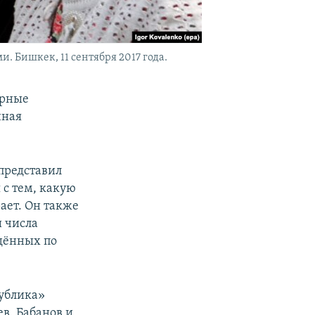
 Бишкек, 11 сентября 2017 года.
орные
нная
 представил
 с тем, какую
ает. Он также
и числа
ждённых по
публика»
в. Бабанов и