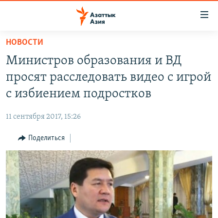
Доступность
ссылок
Вернуться
НОВОСТИ
к
ЦЕНТРАЛЬНАЯ АЗИЯ
Министров образования и ВД
основному
НОВОСТИ
КАЗАХСТАН
содержанию
просят расследовать видео с игрой
ВОЙНА В УКРАИНЕ
Вернутся
КЫРГЫЗСТАН
с избиением подростков
к
НА ДРУГИХ ЯЗЫКАХ
УЗБЕКИСТАН
главной
11 сентября 2017, 15:26
ТАДЖИКИСТАН
ҚАЗАҚША
навигации
ПОДПИШИТЕСЬ НА НАС В СОЦСЕТЯХ
Вернутся
Поделиться
КЫРГЫЗЧА
к
ЎЗБЕКЧА
поиску
ТОҶИКӢ
Все сайты РСЕ/РС
TÜRKMENÇE