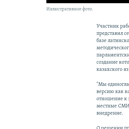
Иллюстративное фото.
Участник раб
представил се
базе латинск
методическог
парламентски
создание кото
казахского яз
"Мы единогла
версию как к
отношение к 
местные СМИ.
внедрение.
О решении пр