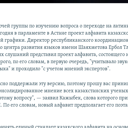
очей группы по изучению вопроса о переходе на латин
годня в парламенте в Астане проект алфавита казахск
ой графики. Директор республиканского координацио
о центра развития языков имени Шаяхметова Ербол Тл
х слушаний представил проект алфавита, состоящего и
рого, по его словам, в первую очередь, "учитывало зву
ыка" и проходило "с учетом мнений экспертов".
сно поддержали эту версию, поэтому прошу вас прини
онсолидированное мнение всех казахстанских учены
этому вопросу", — заявил Кажыбек, слова которого при
 По его словам, новый алфавит предполагает его поэт
инять единый стандарт казахского алфавита на основ