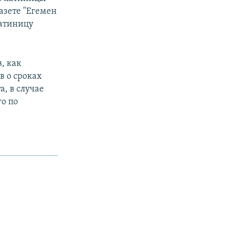
азете "Егемен
латиницу
, как
в о сроках
а, в случае
го по