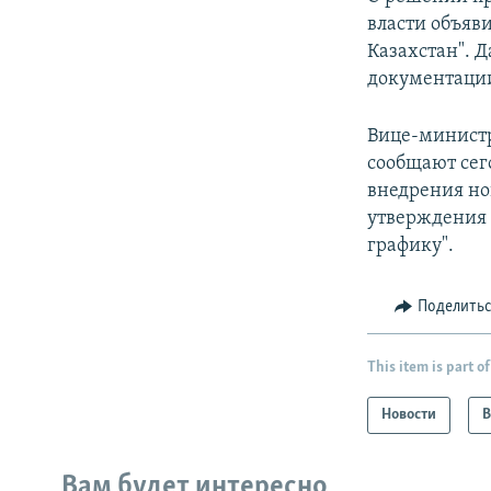
власти объяв
Казахстан". 
документации
Вице-министр
сообщают сег
внедрения нов
утверждения л
графику".
Поделить
This item is part of
Новости
В
Вам будет интересно