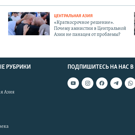
ЦЕНТРАЛЬНАЯ АЗИЯ
«Краткосрочное решение».
Почему амнистии в Центральной
Азии не панацея от проблемы?
Е РУБРИКИ
ПОДПИШИТЕСЬ НА НАС В
я Азия
века