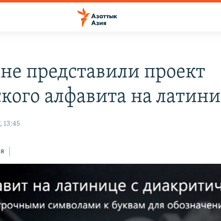
ане представили проект
ского алфавита на латин
, 13:45
ся