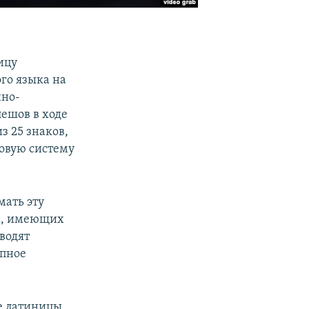
ицу
ого языка на
нно-
ешов в ходе
з 25 знаков,
ковую систему
мать эту
х, имеющих
водят
апное
е латиницы