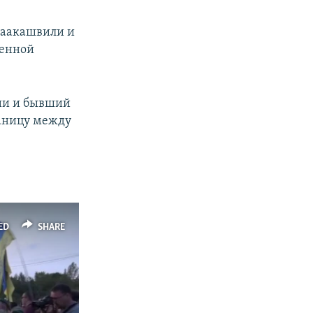
Саакашвили и
венной
ии и бывший
аницу между
ED
SHARE