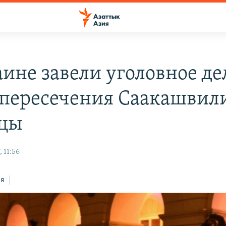
аине завели уголовное де
 пересечения Саакашвил
цы
 11:56
ся