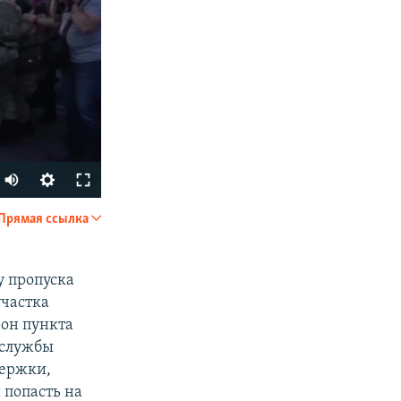
Прямая ссылка
SHARE
у пропуска
участка
рон пункта
нслужбы
держки,
 попасть на
px
width