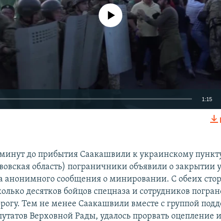
No media source currently available
1:15
EMBED
 минут до прибытия Саакашвили к украинскому пункт
вовская область) пограничники объявили о закрытии 
а анонимного сообщения о минировании. С обеих сто
колько десятков бойцов спецназа и сотрудников погра
рогу. Тем не менее Саакашвили вместе с группой под
путатов Верховной Рады, удалось прорвать оцепление и