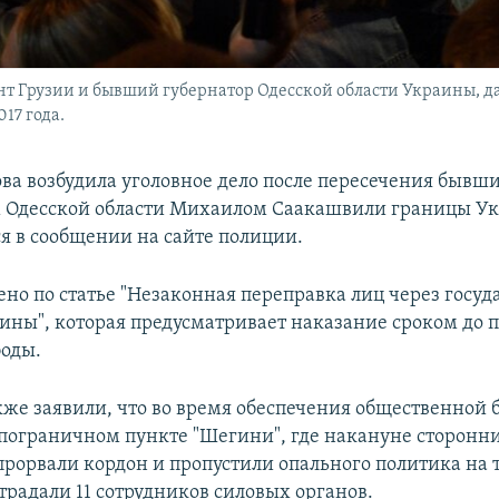
Грузии и бывший губернатор Одесской области Украины, дае
17 года.
ва возбудила уголовное дело после пересечения бывш
 Одесской области Михаилом Саакашвили границы Ук
ся в сообщении на сайте полиции.
ено по статье "Незаконная переправка лиц через госу
ины", которая предусматривает наказание сроком до п
оды.
кже заявили, что во время обеспечения общественной 
 пограничном пункте "Шегини", где накануне сторонн
рорвали кордон и пропустили опального политика на
традали 11 сотрудников силовых органов.