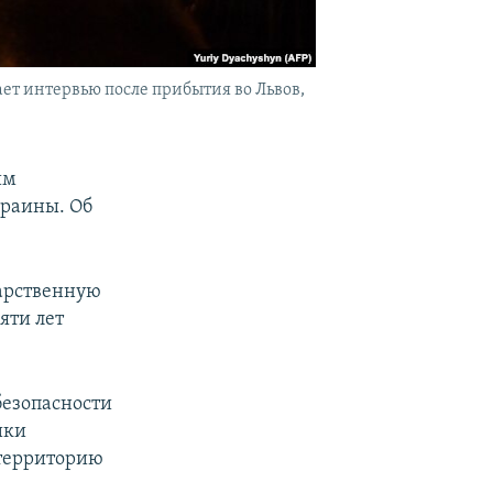
т интервью после прибытия во Львов,
им
раины. Об
дарственную
яти лет
безопасности
ики
 территорию