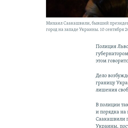
Михаил Саакашвили, бывший президент 
город на западе Украины. 10 сентября 20
Полиция Льво
губернатором
этом говорит
Дело возбужд
границу Укра
лишения своб
В полиции та
и порядка на
Саакашвили п
Украины, пос