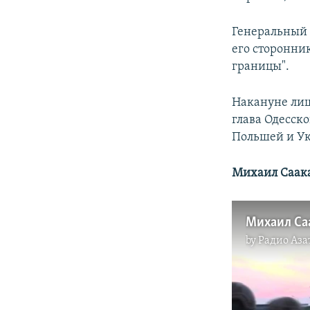
Генеральный 
его сторонни
границы".
Накануне лиш
глава Одесск
Польшей и У
Михаил Саака
by
Радио Аза