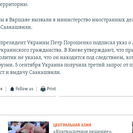
территорию.
ы в Варшаве вызвали в министерство иностранных де
с Саакашвили.
 президент Украины Петр Порошенко подписал указ 
краинского гражданства. В Киеве утверждают, что пр
литик не указал, что он находится под следствием, хо
рузии. 5 сентября Украина получила третий запрос от
ест и выдачу Саакашвили.
ся
Follow us
Print
ЦЕНТРАЛЬНАЯ АЗИЯ
«Краткосрочное решение».