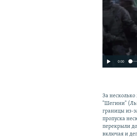
0:00
За несколько
"Шегини" (Ль
границы из-з
пропуска нес
перекрыли до
включая и де