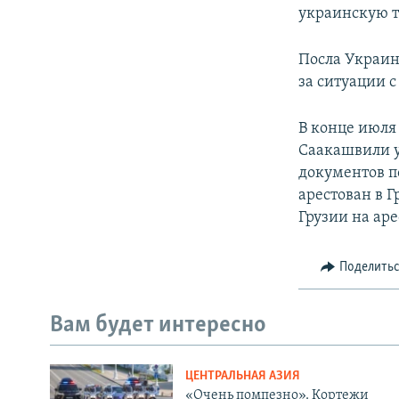
украинскую 
Посла Украин
за ситуации 
В конце июля
Саакашвили у
документов по
арестован в Г
Грузии на ар
Поделить
Вам будет интересно
ЦЕНТРАЛЬНАЯ АЗИЯ
«Очень помпезно». Кортежи