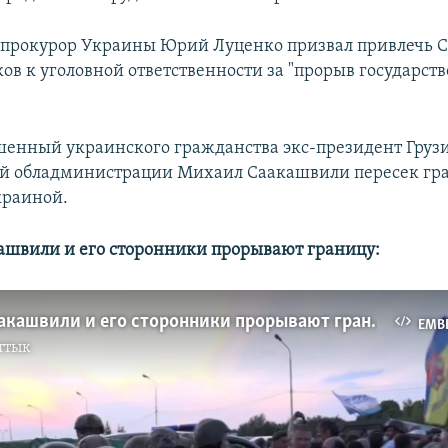
прокурор Украины Юрий Луценко призвал привлечь 
ков к уголовной ответственности за "прорыв государст
енный украинского гражданства экс-президент Груз
ой обладминистрации Михаил Саакашвили пересек гр
краиной.
швили и его сторонники прорывают границу:
Михаил Саакашвили и его сторонники прорывают границу
EMB
ттык