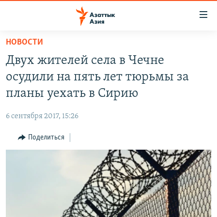
Доступность
ссылок
Вернуться
НОВОСТИ
к
ЦЕНТРАЛЬНАЯ АЗИЯ
Двух жителей села в Чечне
основному
НОВОСТИ
КАЗАХСТАН
содержанию
осудили на пять лет тюрьмы за
ВОЙНА В УКРАИНЕ
Вернутся
КЫРГЫЗСТАН
планы уехать в Сирию
к
НА ДРУГИХ ЯЗЫКАХ
УЗБЕКИСТАН
главной
6 сентября 2017, 15:26
ТАДЖИКИСТАН
ҚАЗАҚША
навигации
ПОДПИШИТЕСЬ НА НАС В СОЦСЕТЯХ
Вернутся
Поделиться
КЫРГЫЗЧА
к
ЎЗБЕКЧА
поиску
ТОҶИКӢ
Все сайты РСЕ/РС
TÜRKMENÇE