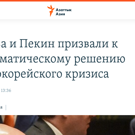
а и Пекин призвали к
матическому решению
окорейского кризиса
 13:36
ся