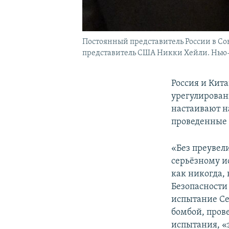
Постоянный представитель России в Сов
представитель США Никки Хейли. Нью-Й
Россия и Кит
урегулирован
настаивают н
проведенные
«Без преувел
серьёзному и
как никогда, 
Безопасности
испытание Се
бомбой, про
испытания, «