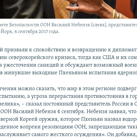
ете Безопасности ООН Василий Небензя (слева), представител
орк, 4 сентября 2017 года.
ай призвали к спокойствию и возвращению к диплома
ию северокорейского кризиса, тогда как США и их со
а ужесточении санкций и обсуждают возможный воен
 в минувшие выходные Пхеньяном испытания ядерног
ичения можно сказать, что мир в этом регионе подверг
спытанию, а угроза перерастания противостояния в го
велика», – сказал постоянный представитель России в 
 ООН Василий Небензя 4 сентября. Небензя заявил, чт
верной Кореей оружия, которое Пхеньян назвал водо
веденное вопреки резолюциям ООН, запрещающим так
заслуживает самого жесткого осуждения». Он добавил,