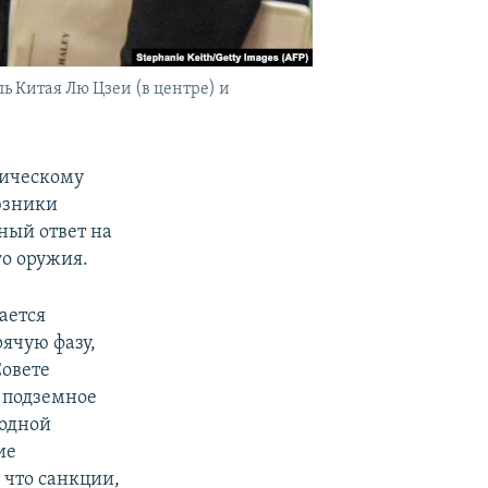
ь Китая Лю Цзеи (в центре) и
тическому
юзники
ный ответ на
о оружия.
ается
рячую фазу,
Совете
о подземное
родной
ие
 что санкции,