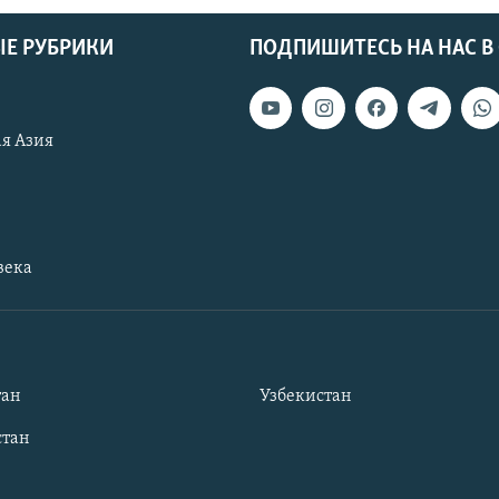
Е РУБРИКИ
ПОДПИШИТЕСЬ НА НАС В
я Азия
века
тан
Узбекистан
тан