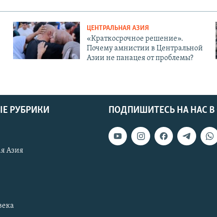
ЦЕНТРАЛЬНАЯ АЗИЯ
«Краткосрочное решение».
Почему амнистии в Центральной
Азии не панацея от проблемы?
Е РУБРИКИ
ПОДПИШИТЕСЬ НА НАС В
я Азия
века