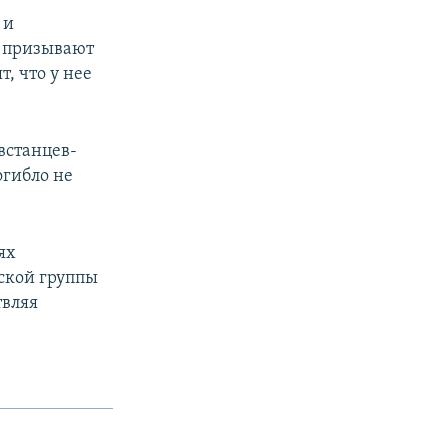
 и
и призывают
, что у нее
встанцев-
огибло не
ях
ской группы
твляя