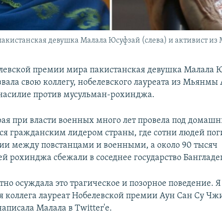
акистанская девушка Малала Юсуфзай (слева) и активист из
левской премии мира пакистанская девушка Малала 
звала свою коллегу, нобелевского лауреата из Мьянмы 
насилие против мусульман-рохинджа.
рая при власти военных много лет провела под домашн
тся гражданским лидером страны, где сотни людей пог
ии между повстанцами и военными, а около 90 тысяч
ей рохинджа сбежали в соседнее государство Бангладе
но осуждала это трагическое и позорное поведение. Я
оя коллега лауреат Нобелевской премии Аун Сан Су Чжи
написала Малала в Twitter'e.