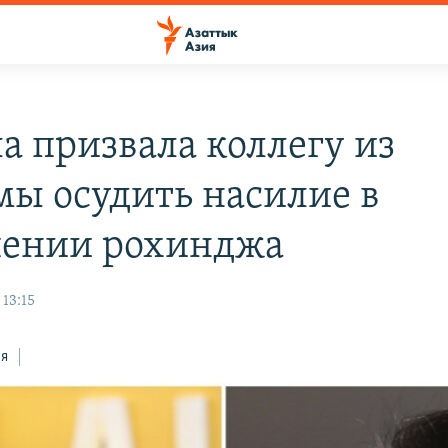
а призвала коллегу из
ы осудить насилие в
ении рохинджа
 13:15
ся