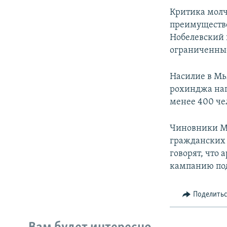
Критика молч
преимуществе
Нобелевский 
ограниченные
Насилие в Мь
рохинджа нап
менее 400 че
Чиновники М
гражданских 
говорят, что
кампанию под
Поделить