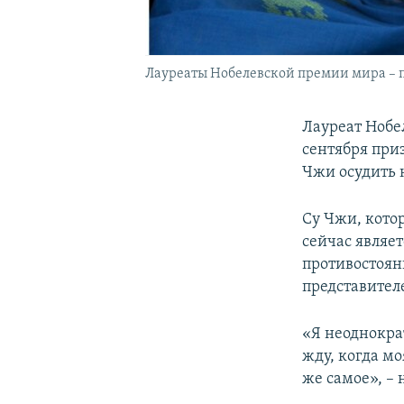
Лауреаты Нобелевской премии мира – п
Лауреат Нобе
сентября при
Чжи осудить 
Су Чжи, кото
сейчас являе
противостоян
представител
«Я неоднократ
жду, когда м
же самое», – 