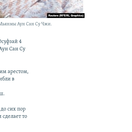
 Мьянмы Аун Сан Су Чжи.
Юсуфзай 4
Аун Сан Су
им арестом,
ибли в
ш.
 до сих пор
 сделает то