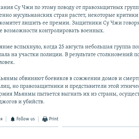
ания Су Чжи по этому поводу от правозащитных групп
нно мусульманских стран растет, некоторые критик
комитет лишить ее премии. Защитники Су Чжи говорят
 возможности контролировать военных.
янме вспыхнуло, когда 25 августа небольшая группа по
ала на участки полиции. В результате столкновений п
ловек.
ьянмы обвиняют боевиков в сожжении домов и смерт
лиц, но правозащитники и представители этой этниче
 армия Мьянмы пытается выгнать их из страны, осущес
жогов и убийств.
ся
Follow us
Print