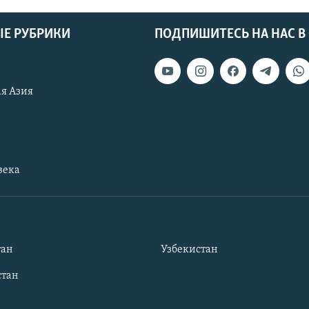
Е РУБРИКИ
ПОДПИШИТЕСЬ НА НАС В
я Азия
века
тан
Узбекистан
тан