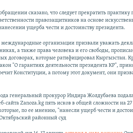
 обращении сказано, что следует прекратить практику
тветственности правозащитников на основе искусстве
нанесении ущерба чести и достоинству президента.
е международные организации призвали уважать дек
никах, а также права человека и его свободы, прописа
х договорах, которые ратифицировал Кыргызстан. Кр
акон "О гарантиях деятельности президента КР", прин
речит Конституции, а потому этот документ, они призв
 года генеральный прокурор Индира Жолдубаева подала
-сайта Zanoza.kg пять исков в общей сложности на 27
которые, по ее мнению, "нанесли ущерб чести и досто
 Октябрьский районный суд