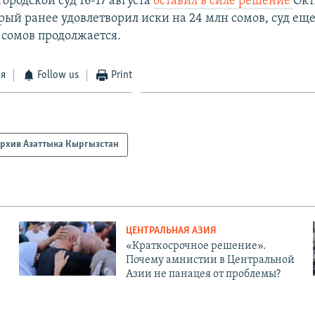
ородской суд 16-17 августа
оставил в силе решение
Окт
рый ранее удовлетворил иски на 24 млн сомов, суд ещ
 сомов продолжается.
ся
Follow us
Print
рхив Азаттыка Кыргызстан
ЦЕНТРАЛЬНАЯ АЗИЯ
«Краткосрочное решение».
Почему амнистии в Центральной
Азии не панацея от проблемы?