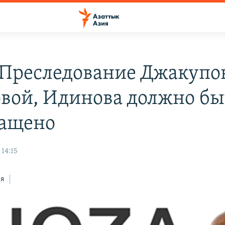
 Преследование Джакупо
вой, Идинова должно бы
ащено
 14:15
ся