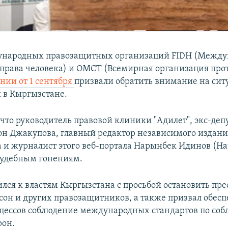
ународных правозащитных организаций FIDH (Между
 права человека) и OMCT (Всемирная организация про
нии от 1 сентября
призвали обратить внимание на сит
 в Кыргызстане.
 что руководитель правовой клиники "Адилет", экс-деп
н Джакупова, главный редактор независимого издания
 и журналист этого веб-портала Нарынбек Идинов (Н
судебным гонениям.
ился к властям Кыргызстана с просьбой остановить пр
сон и других правозащитников, а также призвал обесп
цессов соблюдение международных стандартов по со
рон.