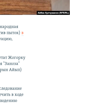
народная
тив пыток)
в
уацию,
утат Жогорку
 "Заноза"
арын Айып)
еследование
ечить в ходе
блюдению