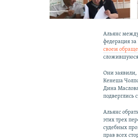
Альянс межд
федерация за
своем обраще
сложившуюся
Они заявили,
Кенеша Чолпо
Дина Маслова
подверглись 
Альянс обрат
этих трех пер
судебных про
прав всех сто