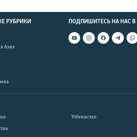
Е РУБРИКИ
ПОДПИШИТЕСЬ НА НАС В
я Азия
века
тан
Узбекистан
тан