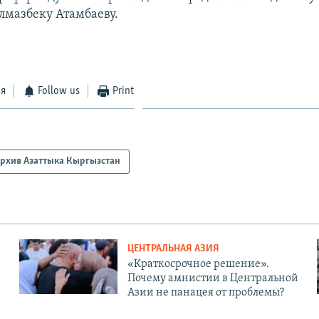
лмазбеку Атамбаеву.
ся
Follow us
Print
рхив Азаттыка Кыргызстан
ЦЕНТРАЛЬНАЯ АЗИЯ
«Краткосрочное решение».
Почему амнистии в Центральной
Азии не панацея от проблемы?