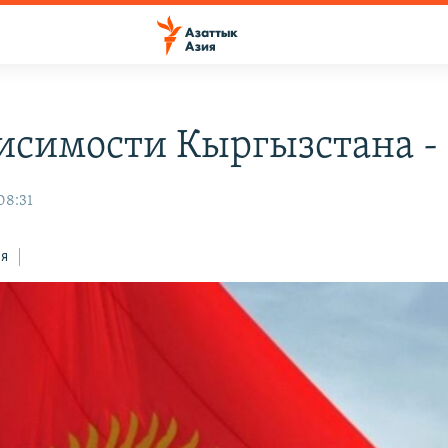
исимости Кыргызстана - 
08:31
ся