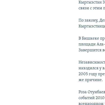
Кыргызстан 31
связи с этим
По закону, Д
Кыргызстанце
В Бишкеке пр
площади Ала-
Завершится в
Независимост
находился у в
2005 году пр
же причине.
Роза Отунбае
событий 2010 
всенародном 