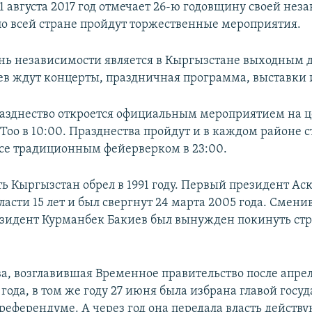
 августа 2017 год отмечает 26-ю годовщину своей неза
 по всей стране пройдут торжественные мероприятия.
ень независимости является в Кыргызстане выходным 
в ждут концерты, праздничная программа, выставки 
азднество откроется официальным мероприятием на 
Тоо в 10:00. Празднества пройдут и в каждом районе 
се традиционным фейерверком в 23:00.
ь Кыргызстан обрел в 1991 году. Первый президент Ас
ласти 15 лет и был свергнут 24 марта 2005 года. Смени
езидент Курманбек Бакиев был вынужден покинуть стр
ва, возглавившая Временное правительство после апре
года, в том же году 27 июня была избрана главой госуд
референдуме. А через год она передала власть дейст