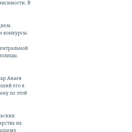
висимости. В
днем.
и конкурсы.
центральной
столицы.
кар Акаев
вший его в
ану по этой
льских
арства на
вующему