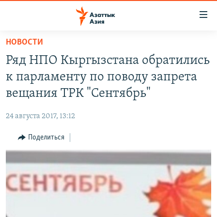
Доступность
ссылок
Вернуться
НОВОСТИ
к
ЦЕНТРАЛЬНАЯ АЗИЯ
Ряд НПО Кыргызстана обратились
основному
НОВОСТИ
КАЗАХСТАН
содержанию
к парламенту по поводу запрета
ВОЙНА В УКРАИНЕ
Вернутся
КЫРГЫЗСТАН
вещания ТРК "Сентябрь"
к
НА ДРУГИХ ЯЗЫКАХ
УЗБЕКИСТАН
главной
24 августа 2017, 13:12
ТАДЖИКИСТАН
ҚАЗАҚША
навигации
ПОДПИШИТЕСЬ НА НАС В СОЦСЕТЯХ
Вернутся
Поделиться
КЫРГЫЗЧА
к
ЎЗБЕКЧА
поиску
ТОҶИКӢ
Все сайты РСЕ/РС
TÜRKMENÇE