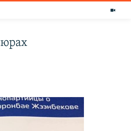
шюрах