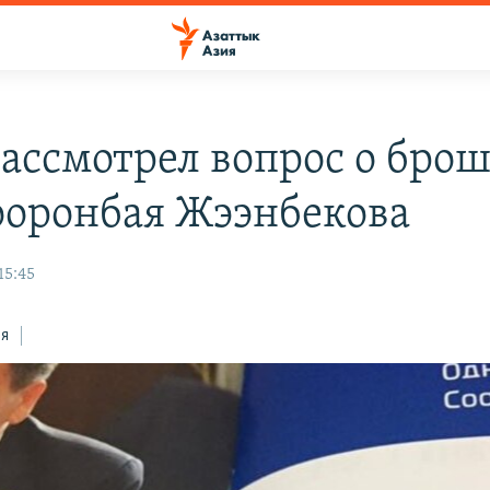
ассмотрел вопрос о бро
ооронбая Жээнбекова
15:45
ся