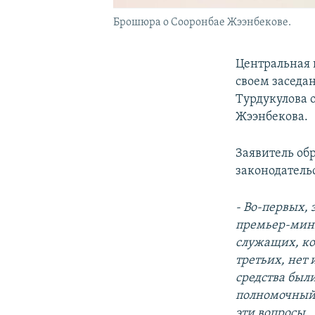
Брошюра о Сооронбае Жээнбекове.
Центральная 
своем заседа
Турдукулова 
Жээнбекова.
Заявитель об
законодатель
- Во-первых,
премьер-мини
служащих, кот
третьих, нет
средства был
полномочный 
эти вопросы.