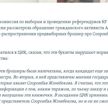
комиссия по выборам и проведению референдумов КР 2
нии рассмотрела обращение гражданского активиста 
о распространении предвыборных брошюр про Соорон
ратился в ЦИК, сказав, что эти буклеты нарушают нор
ства:
 эти брошюры были напечатаны, когда кандидат еще з
стра. Во-вторых, в ней представлены мнения госуда
орые хвалят Сооронбая Жээнбекова. Я считаю, что это
 информации о том, каким тиражом, по чьему заказу и 
и выпущены эти книжечки. В заседании ЦИК принимал
представитель Сооронбая Жээнбекова, но и он не смог