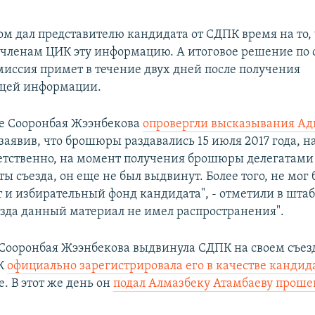
м дал представителю кандидата от СДПК время на то,
 членам ЦИК эту информацию. А итоговое решение п
миссия примет в течение двух дней после получения
ющей информации.
бе Сооронбая Жээнбекова
опровергли высказывания Ад
 заявив, что брошюры раздавались 15 июля 2017 года, на
етственно, на момент получения брошюры делегатами
ы съезда, он еще не был выдвинут. Более того, не мог 
 и избирательный фонд кандидата", - отметили в штаб
ъезда данный материал не имел распространения".
Сооронбая Жээнбекова выдвинула СДПК на своем съезд
ИК
официально зарегистрировала его в качестве кандид
. В этот же день он
подал Алмазбеку Атамбаеву проше