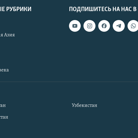
Е РУБРИКИ
ПОДПИШИТЕСЬ НА НАС В
я Азия
века
тан
Узбекистан
тан