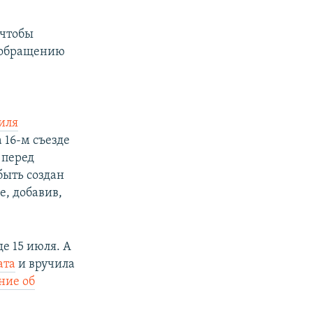
 чтобы
о обращению
иля
 16-м съезде
 перед
быть создан
е, добавив,
е 15 июля. А
ата
и вручила
ние об