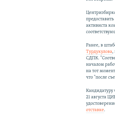
Центризбирко
предоставить
активиста ко
соответству
Ранее, в шта
Турдукулова
,
СДПК. "Соотв
началом работ
на тот момент
что "после с
Кандидатуру 
21 августа Ц
удостоверение
отставке
.