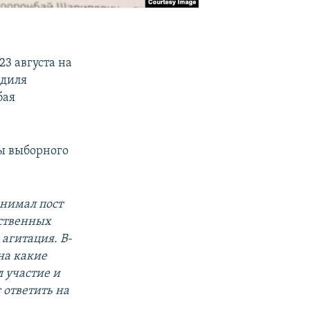
3 августа на
Адиля
бая
мы выборного
анимал пост
рственных
 агитация. В-
на какие
 участие и
 ответить на