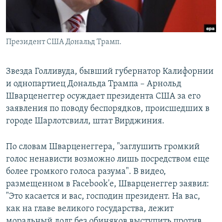
Президент США Дональд Трамп.
Звезда Голливуда, бывший губернатор Калифорнии
и однопартиец Дональда Трампа – Арнольд
Шварценеггер осуждает президента США за его
заявления по поводу беспорядков, происшедших в
городе Шарлотсвилл, штат Вирджиния.
По словам Шварценеггера, "заглушить громкий
голос ненависти возможно лишь посредством еще
более громкого голоса разума". В видео,
размещенном в Facebook'е, Шварценеггер заявил:
"Это касается и вас, господин президент. На вас,
как на главе великого государства, лежит
моральный долг без обиняков выступить против